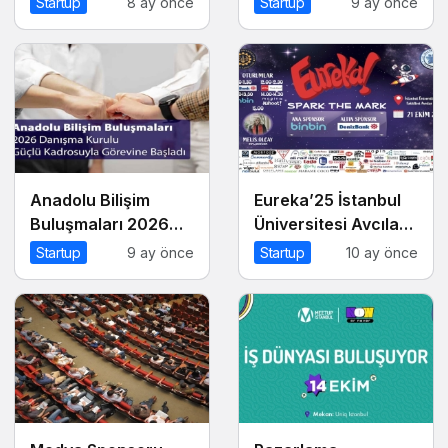
Startup
8 ay önce
Startup
9 ay önce
Altın İpucu
Altın İpucu
Anadolu Bilişim
Eureka’25 İstanbul
Buluşmaları 2026
Üniversitesi Avcılar
Danışma Kurulu
Kampüsü İşletme
Startup
9 ay önce
Startup
10 ay önce
Güçlü Kadrosuyla
Fakültesinde
Görevine Başladı