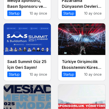
Medya Sponsoru,
Pazarlama
Basın Sponsoru ve
Dünyasının Devleri
Medya Partneri Ne
Meetup Istanbul
Startup
10 ay önce
Startup
10 ay önce
Demek?
2025’te Buluşuyor
SaaS Summit Güz 25
Türkiye Girişimcilik
İçin Geri Sayım!
Ekosistemini Küresel
Sahneye Taşıyan
Startup
10 ay önce
Startup
10 ay önce
Buluşma