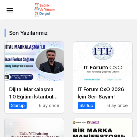
Son Yazılarımız
Dijital Markalaşma
IT Forum CxO 2026
1.0 Eğitimi İstanbul
İçin Geri Sayım!
Üniversitesi’nde
Startup
6 ay önce
Startup
6 ay önce
Gerçekleşti!