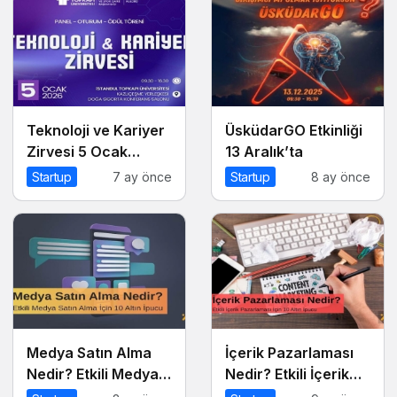
Teknoloji ve Kariyer
ÜsküdarGO Etkinliği
Zirvesi 5 Ocak
13 Aralık’ta
2026’da!
Startup
7 ay önce
Startup
8 ay önce
Medya Satın Alma
İçerik Pazarlaması
Nedir? Etkili Medya
Nedir? Etkili İçerik
Satın Alma İçin 10
Pazarlaması İçin 10