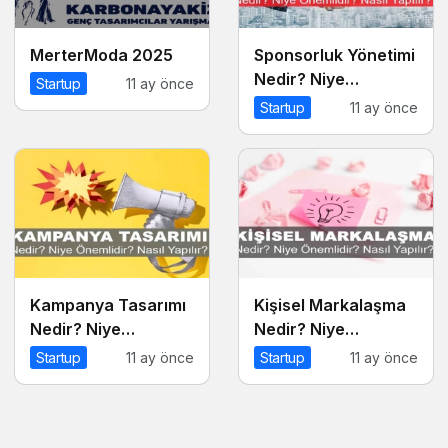
MerterModa 2025
Sponsorluk Yönetimi
Nedir? Niye
Startup
11 ay önce
Önemlidir? Nasıl
Startup
11 ay önce
Yapılır?
Kampanya Tasarımı
Kişisel Markalaşma
Nedir? Niye
Nedir? Niye
Önemlidir?
Önemlidir? Kişisel
Startup
11 ay önce
Startup
11 ay önce
Kampanya Tasarımı
Markalaşma Nasıl
Nasıl Yapılır?
Uygulanır?