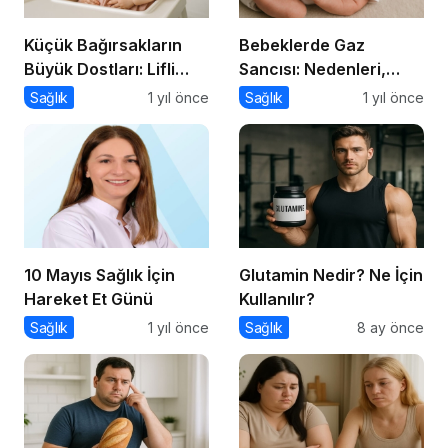
Küçük Bağırsakların
Bebeklerde Gaz
Büyük Dostları: Lifli
Sancısı: Nedenleri,
Gıdalar ve Probiyotikler
Belirtileri ve Etkili
Sağlık
1 yıl önce
Sağlık
1 yıl önce
Çözümler
10 Mayıs Sağlık İçin
Glutamin Nedir? Ne İçin
Hareket Et Günü
Kullanılır?
Sağlık
1 yıl önce
Sağlık
8 ay önce