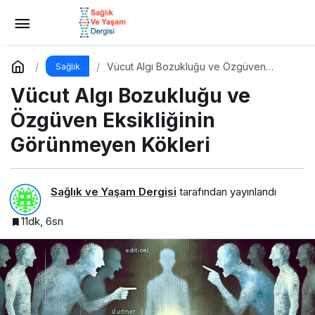
Vücut Algı Bozukluğu ve Özgüven
Eksikliğinin Görünmeyen Kökleri
Yorum Yap
Vücut Algı Bozukluğu ve Özgüven
Sağlık
Eksikliğinin Görünmeyen Kökleri
Vücut Algı Bozukluğu ve
Özgüven Eksikliğinin
Görünmeyen Kökleri
Sağlık ve Yaşam Dergisi
tarafından yayınlandı
11dk, 6sn