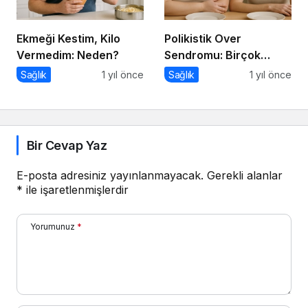
Ekmeği Kestim, Kilo
Polikistik Over
Vermedim: Neden?
Sendromu: Birçok
Kadının Sessiz Yoldaşı
Sağlık
1 yıl önce
Sağlık
1 yıl önce
Bir Cevap Yaz
E-posta adresiniz yayınlanmayacak.
Gerekli alanlar
*
ile işaretlenmişlerdir
Yorumunuz
*