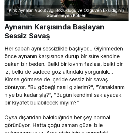
Kırık Aynalar: Vücut Algı Bozukluğu ve Özgüven Eksikliğinin
Görünmeyen Kökleri
Aynanın Karşısında Başlayan
Sessiz Savaş
Her sabah aynı sessizlikle başlıyor… Giyinmeden
önce aynanın karşısında durup bir süre kendine
bakan bir beden. Belki bir kıvrım fazlası, belki bir
iz, belki de sadece göz altındaki yorgunluk…
Kimse görmese de içeride sessiz bir savaş
dönüyor. “Bu göbeği nasıl gizlerim?”, “Yanaklarım
niye bu kadar şiş?”, “Bugün kendimi saklayacak
bir kıyafet bulabilecek miyim?”
Oysa dışarıdan bakıldığında her şey normal
görünüyor. Hatta çoğu zaman güzel bile
bulunuyorsunuz. Ama sizin için o aynadaki