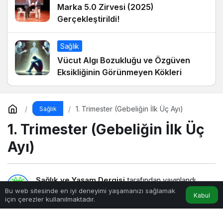
Marka 5.0 Zirvesi (2025)
Gerçekleştirildi!
Sağlık
Vücut Algı Bozukluğu ve Özgüven
Eksikliğinin Görünmeyen Kökleri
1. Trimester (Gebeliğin İlk Üç Ayı)
Sağlık
1. Trimester (Gebeliğin İlk Üç
Ayı)
Sağlık ve Yaşam Dergisi
tarafından yayınlandı
Bu web sitesinde en iyi deneyimi yaşamanızı sağlamak
Kabul
için çerezler kullanılmaktadır.
4dk, 47sn