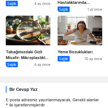
Hastalıklarında
Sağlık
4 ay önce
Beslenme Bilinci
Sağlık
1 yıl önce
Tabağımızdaki Gizli
Yeme Bozuklukları
Misafir: Mikroplastikler
Sağlık
10 ay önce
ve Bedenimizdeki
Sağlık
4 ay önce
Sessiz İstila
Bir Cevap Yaz
E-posta adresiniz yayınlanmayacak.
Gerekli alanlar
*
ile işaretlenmişlerdir