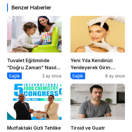
Benzer Haberler
Tuvalet Eğitiminde
Yeni Yıla Kendinizi
“Doğru Zaman” Nasıl
Yenileyerek Girin:
Anlaşılır?
Burun Estetiğinde Op.
Sağlık
3 ay önce
Sağlık
8 ay önce
Dr. Gökhan Semerci
Farkı
Mutfaktaki Gizli Tehlike
Tiroid ve Guatr