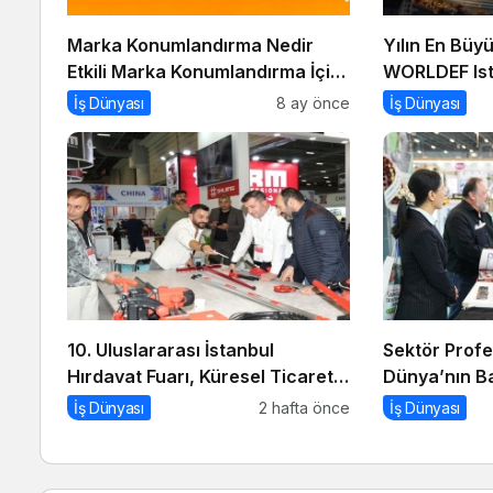
Marka Konumlandırma Nedir
Yılın En Büyü
Etkili Marka Konumlandırma İçin
WORLDEF Is
10 Altın İpucu
İş Dünyası
8 ay önce
İş Dünyası
10. Uluslararası İstanbul
Sektör Profe
Hırdavat Fuarı, Küresel Ticaretin
Dünya’nın B
Yeni Merkezi Olmaya
Buluşacak!
İş Dünyası
2 hafta önce
İş Dünyası
Hazırlanıyor