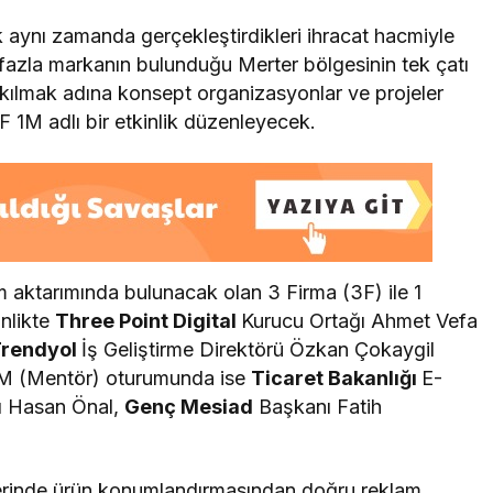
 aynı zamanda gerçekleştirdikleri ihracat hacmiyle
fazla markanın bulunduğu Merter bölgesinin tek çatı
 kılmak adına konsept organizasyonlar ve projeler
 1M adlı bir etkinlik düzenleyecek.
m aktarımında bulunacak olan 3 Firma (3F) ile 1
nlikte
Three Point Digital
Kurucu Ortağı Ahmet Vefa
rendyol
İş Geliştirme Direktörü Özkan Çokaygil
 1M (Mentör) oturumunda ise
Ticaret Bakanlığı
E-
nı Hasan Önal,
Genç Mesiad
Başkanı Fatih
rlerinde ürün konumlandırmasından doğru reklam