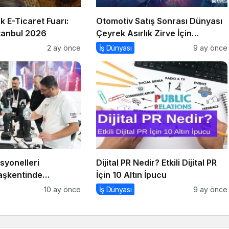
k E-Ticaret Fuarı:
Otomotiv Satış Sonrası Dünyası
tanbul 2026
Çeyrek Asırlık Zirve İçin
İstanbul’da Buluşuyor
2 ay önce
İş Dünyası
9 ay önce
syonelleri
Dijital PR Nedir? Etkili Dijital PR
aşkentinde
İçin 10 Altın İpucu
10 ay önce
İş Dünyası
9 ay önce