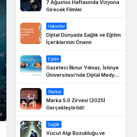
7 Ağustos Haftasında Vizyona
Girecek Filmler
Haberler
Dijital Dünyada Sağlık ve Eğitim
İçeriklerinin Önemi
Eğitim
Gazeteci İlknur Yılmaz, İstinye
Üniversitesi’nde Dijital Medya
Okuryazarlığı Dersinin Konuğu
Oldu
Startup
Marka 5.0 Zirvesi (2025)
Gerçekleştirildi!
k!
Sağlık
Vücut Algı Bozukluğu ve