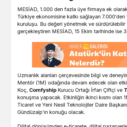
MESİAD, 1.000 den fazla üye firmaya ek olarak
Türkiye ekonomisine katkı sağlayan 7.000’den 
kuruluşu. Bu değeri yönetmek ve sürdürülebilir
gerçekleştiren MESİAD, 15 Ekim tarihinde ise 3F
Uzmanlık alanları çerçevesinde bilgi ve deneyi
Mentör (1M) odağında devam edecek olan etki
Koç,
Comfyship
Kurucu Ortağı İrfan Çiftçi ve
T
konuşma yapacak. Etkinliğin ikinci kısmı olan
Ticaret ve Yeni Nesil Teknolojiler Daire Başka
Gündüzalp’ın konuğu olacak.
Dijital dönüşümden e-ticarete, dijital pazarye