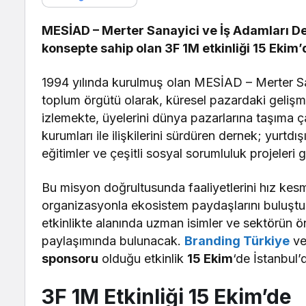
MESİAD – Merter Sanayici ve İş Adamları D
konsepte sahip olan 3F 1M etkinliği 15 Ekim
1994 yılında kurulmuş olan MESİAD – Merter Sana
toplum örgütü olarak, küresel pazardaki gelişm
izlemekte, üyelerini dünya pazarlarına taşıma ç
kurumları ile ilişkilerini sürdüren dernek; yurtdış
eğitimler ve çeşitli sosyal sorumluluk projeleri 
Bu misyon doğrultusunda faaliyetlerini hız ke
organizasyonla ekosistem paydaşlarını buluştur
etkinlikte alanında uzman isimler ve sektörün ö
paylaşımında bulunacak.
Branding Türkiye
v
sponsoru
olduğu etkinlik
15 Ekim
‘de İstanbul
3F 1M Etkinliği 15 Ekim’de