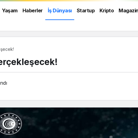
Yaşam
Haberler
İş Dünyası
Startup
Kripto
Magazi
eşecek!
Gerçekleşecek!
ndı