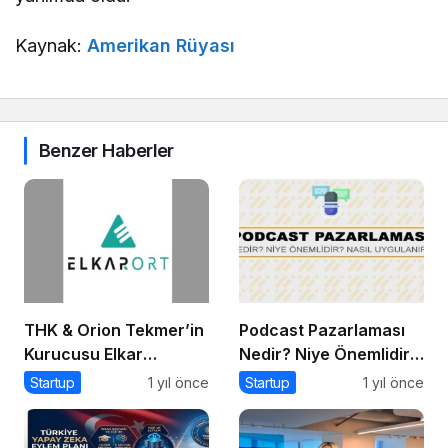
Kaynak:
Amerikan Rüyası
Benzer Haberler
THK & Orion Tekmer’in
Podcast Pazarlaması
Kurucusu Elkar
Nedir? Niye Önemlidir?
Port’tan Savunma
Podcast Pazarlaması
Startup
1 yıl önce
Startup
1 yıl önce
Sanayii Atılımı: AET
Nasıl Yapılır?
Electronics’e Stratejik