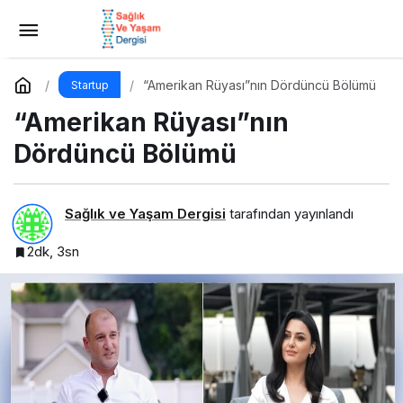
E-Posta Pazarlaması Nedir?
Yorum Yap
Paylaş
“Amerikan Rüyası”nın Dördüncü Bölümü
Startup
“Amerikan Rüyası”nın
Dördüncü Bölümü
Sağlık ve Yaşam Dergisi
tarafından yayınlandı
2dk, 3sn