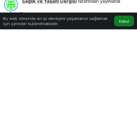
Sağlık ve Yaşam Dergisi
tarafından yayınlandı
6dk, 5sn
Bu web sitesinde en iyi deneyimi yaşamanızı sağlamak
Kabul
için çerezler kullanılmaktadır.
E-Posta Pazarlaması Nedir
PAYLAŞ