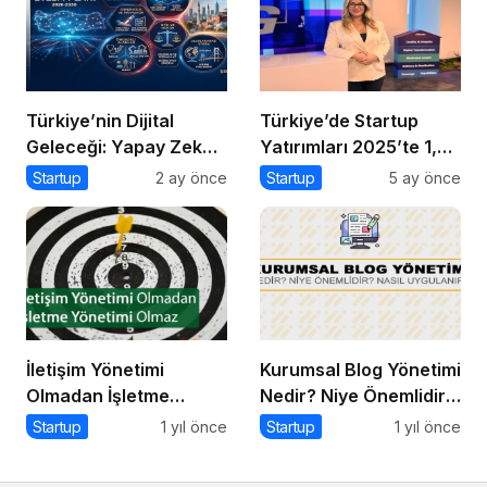
Yatırım
Türkiye’nin Dijital
Türkiye’de Startup
Geleceği: Yapay Zeka
Yatırımları 2025’te 1,4
Çağında “BİLGE”
Milyar Dolara Ulaştı
Startup
2 ay önce
Startup
5 ay önce
Hamlesi
İletişim Yönetimi
Kurumsal Blog Yönetimi
Olmadan İşletme
Nedir? Niye Önemlidir?
Yönetimi Olmaz
Kurumsal Blog Yönetimi
Startup
1 yıl önce
Startup
1 yıl önce
Nasıl Yapılır?