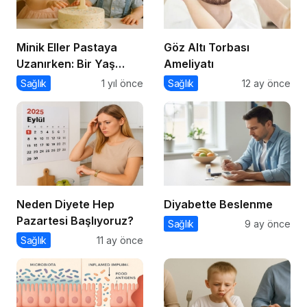
Minik Eller Pastaya
Göz Altı Torbası
Uzanırken: Bir Yaş
Ameliyatı
Sonrası Beslenmeye
Sağlık
1 yıl önce
Sağlık
12 ay önce
Dair Bir Yolculuk
Neden Diyete Hep
Diyabette Beslenme
Pazartesi Başlıyoruz?
Sağlık
9 ay önce
Sağlık
11 ay önce