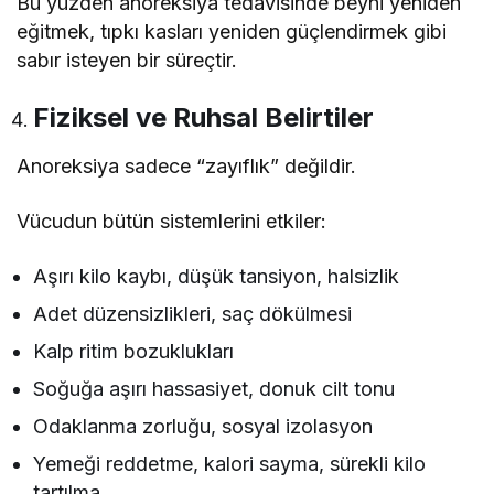
Bu yüzden anoreksiya tedavisinde beyni yeniden
eğitmek, tıpkı kasları yeniden güçlendirmek gibi
sabır isteyen bir süreçtir.
Fiziksel ve Ruhsal Belirtiler
Anoreksiya sadece “zayıflık” değildir.
Vücudun bütün sistemlerini etkiler:
Aşırı kilo kaybı, düşük tansiyon, halsizlik
Adet düzensizlikleri, saç dökülmesi
Kalp ritim bozuklukları
Soğuğa aşırı hassasiyet, donuk cilt tonu
Odaklanma zorluğu, sosyal izolasyon
Yemeği reddetme, kalori sayma, sürekli kilo
tartılma