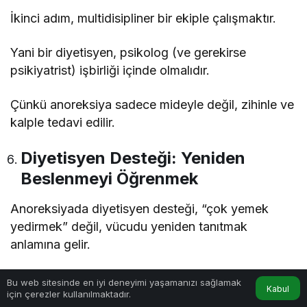
İkinci adım, multidisipliner bir ekiple çalışmaktır.
Yani bir diyetisyen, psikolog (ve gerekirse
psikiyatrist) işbirliği içinde olmalıdır.
Çünkü anoreksiya sadece mideyle değil, zihinle ve
kalple tedavi edilir.
Diyetisyen Desteği: Yeniden
Beslenmeyi Öğrenmek
Anoreksiyada diyetisyen desteği, “çok yemek
yedirmek” değil, vücudu yeniden tanıtmak
anlamına gelir.
Uzun süreli açlık, metabolizmayı yavaşlatır;
Bu web sitesinde en iyi deneyimi yaşamanızı sağlamak
Kabul
için çerezler kullanılmaktadır.
sindirim sistemi hassaslaşır, mide küçülür.