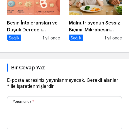
Besin İntoleransları ve
Malnütrisyonun Sessiz
Düşük Dereceli
Biçimi: Mikrobesin
Enflamasyonun Kronik
Eksikliklerinin
Sağlık
1 yıl önce
Sağlık
1 yıl önce
Hastalıklara Etkisi
Nörogelişim Üzerindeki
Etkisi
Bir Cevap Yaz
E-posta adresiniz yayınlanmayacak.
Gerekli alanlar
*
ile işaretlenmişlerdir
Yorumunuz
*