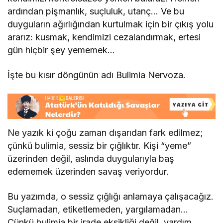
ardından pişmanlık, suçluluk, utanç… Ve bu
duyguların ağırlığından kurtulmak için bir çıkış yolu
ararız: kusmak, kendimizi cezalandırmak, ertesi
gün hiçbir şey yememek…
İşte bu kısır döngünün adı Bulimia Nervoza.
Ne yazık ki çoğu zaman dışarıdan fark edilmez;
çünkü bulimia, sessiz bir çığlıktır. Kişi “yeme”
üzerinden değil, aslında duygularıyla baş
edememek üzerinden savaş veriyordur.
Bu yazımda, o sessiz çığlığı anlamaya çalışacağız.
Suçlamadan, etiketlemeden, yargılamadan…
Çünkü bulimia bir irade eksikliği değil, yardım