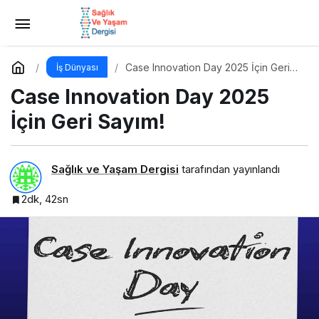
Değer Önerisi (UVP) Nedir? Özellikten
Faydaya Geçiş
Yorum Yap
Paylaş
Case Innovation Day 2025 İçin Geri
İş Dünyası
Sayım!
Case Innovation Day 2025
İçin Geri Sayım!
Sağlık ve Yaşam Dergisi
tarafından yayınlandı
2dk, 42sn