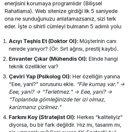
enerjisini korumaya programlıdır (Bilişsel
Rahatlama). Web sitenize girdiği ilk 5 saniyede
ona ne sunduğunuzu anlatamazsanız, sizi terk
eder. İşte o sihirli cümleyi bulmanın 5 adımlı yolu:
Acıyı Teşhis Et (Doktor Ol):
Müşterinin canı
nerede yanıyor? (Ör: Sırt ağrısı, prestij kaybı).
Envanter Çıkar (Mühendis Ol):
Elinde hangi
teknik özellikler var?
Çeviri Yap (Psikolog Ol):
Her özelliğin yanına
“Eee, yani?” sorusunu ekle.
“File kumaş var.” ->
Eee, yani? -> “Terletmez.” -> Eee, yani? ->
“Toplantıda gömleğinizde ter izi olmaz,
karizmanız çizilmez.”
Farkını Koy (Stratejist Ol):
Herkes “kaliteliyiz”
diyorsa, bu bir fark değildir. Hız mı, tasarım mı,