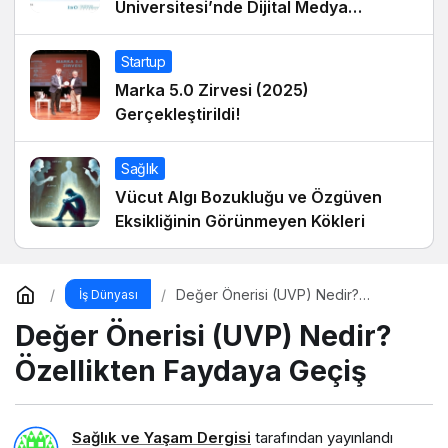
Üniversitesi’nde Dijital Medya
Okuryazarlığı Dersinin Konuğu Oldu
Startup
Marka 5.0 Zirvesi (2025)
Gerçekleştirildi!
Sağlık
Vücut Algı Bozukluğu ve Özgüven
Eksikliğinin Görünmeyen Kökleri
Değer Önerisi (UVP) Nedir?
İş Dünyası
Özellikten Faydaya Geçiş
Değer Önerisi (UVP) Nedir?
Özellikten Faydaya Geçiş
Sağlık ve Yaşam Dergisi
tarafından yayınlandı