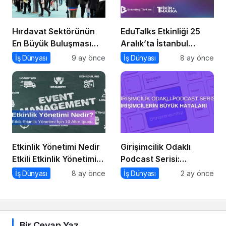
Hırdavat Sektörünün
EduTalks Etkinliği 25
En Büyük Buluşması
Aralık’ta İstanbul
İçin İstanbul Hazır!
Medipol
İş Dünyası
9 ay önce
İş Dünyası
8 ay önce
Üniversitesi’nde!
Etkinlik Yönetimi Nedir
Girişimcilik Odaklı
Etkili Etkinlik Yönetimi
Podcast Serisi:
İçin 10 Altın İpucu
Girişimcilerin Büyük
İş Dünyası
8 ay önce
İş Dünyası
2 ay önce
Hataları
Bir Cevap Yaz