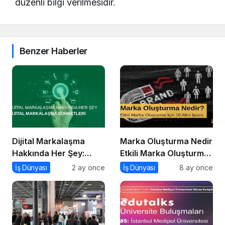
düzenli bilgi verilmesidir.
Benzer Haberler
Dijital Markalaşma
Marka Oluşturma Nedir
Hakkında Her Şey:
Etkili Marka Oluşturma
Dijital Markalaşma
için 10 Altın İpucu
İş Dünyası
2 ay önce
İş Dünyası
8 ay önce
Sohbetleri Podcast
Serisi