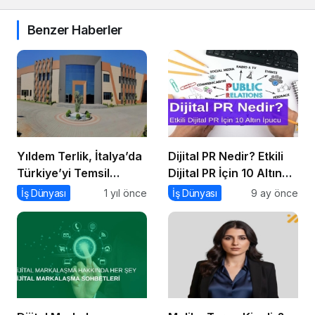
Benzer Haberler
Yıldem Terlik, İtalya’da
Dijital PR Nedir? Etkili
Türkiye’yi Temsil
Dijital PR İçin 10 Altın
Edecek Gaziantepli
İpucu
İş Dünyası
1 yıl önce
İş Dünyası
9 ay önce
yerli üretici, Avrupa’nın
en prestijli fuarında
boy gösterecek