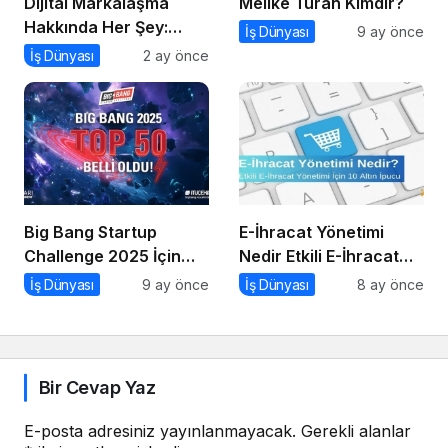
Dijital Markalaşma
Melike Turan Kimdir?
Hakkında Her Şey:
İş Dünyası
9 ay önce
Dijital Markalaşma
İş Dünyası
2 ay önce
Sohbetleri Podcast
Serisi
Big Bang Startup
E-İhracat Yönetimi
Challenge 2025 İçin
Nedir Etkili E-İhracat
Geri Sayım Başladı
Yönetimi için 10 Altın
İş Dünyası
9 ay önce
İş Dünyası
8 ay önce
İpucu
Bir Cevap Yaz
E-posta adresiniz yayınlanmayacak.
Gerekli alanlar