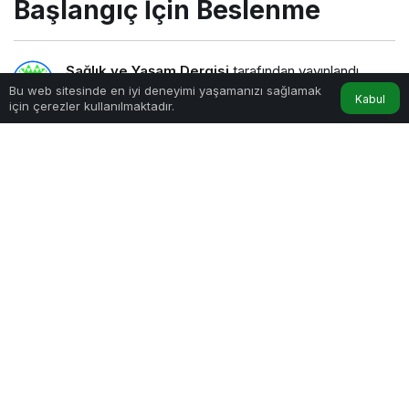
Başlangıç İçin Beslenme
Sağlık ve Yaşam Dergisi
tarafından yayınlandı
Bu web sitesinde en iyi deneyimi yaşamanızı sağlamak
Kabul
için çerezler kullanılmaktadır.
4dk, 6sn
Yaz Tatiline Sağlıklı Bir Başlangıç İçin Beslenme