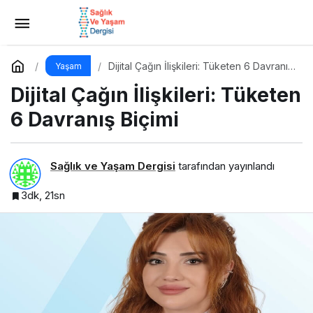
Yaz Tatiline Sağlıklı Bir Başlangıç İçin
Beslenme
Yorum Yap
Paylaş
Dijital Çağın İlişkileri: Tüketen 6 Davranış
Yaşam
Biçimi
Dijital Çağın İlişkileri: Tüketen
6 Davranış Biçimi
Sağlık ve Yaşam Dergisi
tarafından yayınlandı
3dk, 21sn