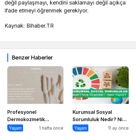
değil paylaşmayı, kendini saklamayı değil açıkça
ifade etmeyi öğrenmek gerekiyor.
Kaynak: Bihaber.TR
Benzer Haberler
Profesyonel
Kurumsal Sosyal
Dermokozmetik
Sorumluluk Nedir? Niye
Ürünler Cilt Bakımında
Önemlidir? Kurumsal
Yaşam
1 hafta önce
Yaşam
11 ay önce
Neden Tercih Ediliyor?
Sosyal Sorumluluk