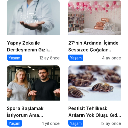
Nasıl Yapılır?
Yapay Zeka ile
27’nin Ardında: İçimde
Dertleşmenin Gizli
Sessizce Çoğalan
Tehlikeleri
Hayat
Yaşam
12 ay önce
Yaşam
4 ay önce
Spora Başlamak
Pestisit Tehlikesi:
İstiyorum Ama
Arıların Yok Oluşu Gıda
Nereden
Zincirini Çökertiyor!
Yaşam
1 yıl önce
Yaşam
12 ay önce