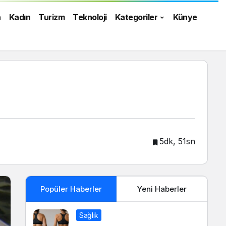
n
Kadın
Turizm
Teknoloji
Kategoriler
Künye
5dk, 51sn
Popüler Haberler
Yeni Haberler
Sağlık