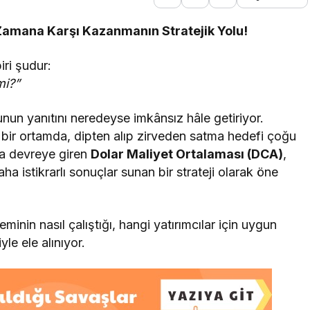
Zamana Karşı Kazanmanın Stratejik Yolu!
iri şudur:
mi?”
unun yanıtını neredeyse imkânsız hâle getiriyor.
i bir ortamda, dipten alıp zirveden satma hedefi çoğu
da devreye giren
Dolar Maliyet Ortalaması (DCA)
,
ha istikrarlı sonuçlar sunan bir strateji olarak öne
minin nasıl çalıştığı, hangi yatırımcılar için uygun
yle ele alınıyor.