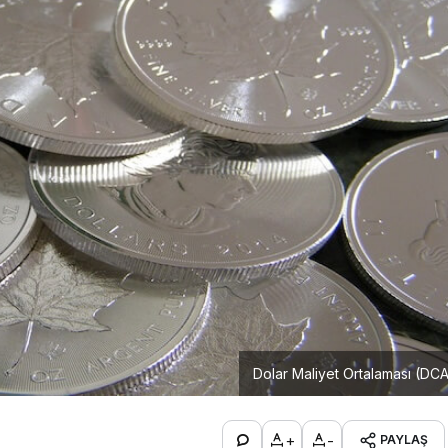
Dolar Maliyet Ortalaması (DC
+
-
PAYLAŞ