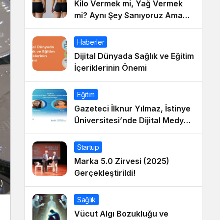
Kilo Vermek mi, Yağ Vermek
mi? Aynı Şey Sanıyoruz Ama
Değil!
Haberler
Dijital Dünyada Sağlık ve Eğitim
İçeriklerinin Önemi
Eğitim
Gazeteci İlknur Yılmaz, İstinye
Üniversitesi’nde Dijital Medya
Okuryazarlığı Dersinin Konuğu
Oldu
Startup
Marka 5.0 Zirvesi (2025)
Gerçekleştirildi!
A)
Sağlık
Vücut Algı Bozukluğu ve