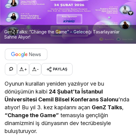
GenZ Talks: “Change the Game” – Geleceği Tasarlayanlar
Sahne Alıyor!
+
-
PAYLAŞ
Oyunun kuralları yeniden yazılıyor ve bu
dönüşümün kalbi
24 Şubat’ta İstanbul
Üniversitesi Cemil Bilsel Konferans Salonu
’nda
atıyor! Bu yıl 3. kez kapılarını açan
GenZ Talks
,
“Change the Game”
temasıyla gençliğin
dinamizmini iş dünyasının dev tecrübesiyle
buluşturuyor.