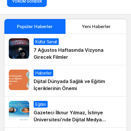
YORUM GÖNDER
Popüler Haberler
Yeni Haberler
Kültür Sanat
7 Ağustos Haftasında Vizyona
Girecek Filmler
Haberler
Dijital Dünyada Sağlık ve Eğitim
İçeriklerinin Önemi
Eğitim
Gazeteci İlknur Yılmaz, İstinye
Üniversitesi’nde Dijital Medya
Okuryazarlığı Dersinin Konuğu Oldu