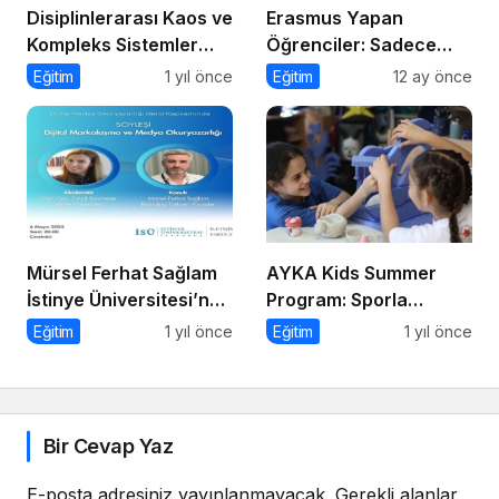
Disiplinlerarası Kaos ve
Erasmus Yapan
Kompleks Sistemler
Öğrenciler: Sadece
Sempozyumu İçin Geri
Ülke Değil, Bakış Açısı
Eğitim
1 yıl önce
Eğitim
12 ay önce
Sayım!
da Değişiyor
Mürsel Ferhat Sağlam
AYKA Kids Summer
İstinye Üniversitesi’nde
Program: Sporla
Dijital Medya
Geleceğe Yönelik Bir
Eğitim
1 yıl önce
Eğitim
1 yıl önce
Okuryazarlığı
Başlangıç!
Kapsamında
Konuşacak!
Bir Cevap Yaz
E-posta adresiniz yayınlanmayacak.
Gerekli alanlar