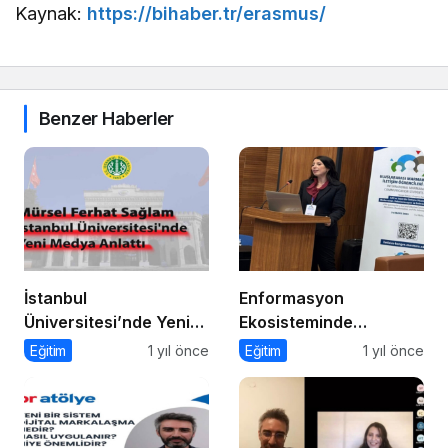
Kaynak:
https://bihaber.tr/erasmus/
Benzer Haberler
İstanbul
Enformasyon
Üniversitesi’nde Yeni
Ekosisteminde
Medya ve Dergicilik
Dezenformasyon ve
Eğitim
1 yıl önce
Eğitim
1 yıl önce
Konuşuldu
Çözüm Arayışları