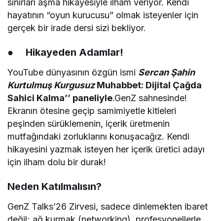
sınırları aşma hikayesiyle ilham veriyor. Kendi
hayatının “oyun kurucusu” olmak isteyenler için
gerçek bir irade dersi sizi bekliyor.
●
Hikayeden Adamlar!
YouTube dünyasının özgün ismi
Sercan Şahin
Kurtulmuş
Kurgusuz
Muhabbet: Dijital Çağda
Sahici Kalma’’ paneliyle
.GenZ sahnesinde!
Ekranın ötesine geçip samimiyetle kitleleri
peşinden sürüklemenin, içerik üretmenin
mutfağındaki zorluklarını konuşacağız. Kendi
hikayesini yazmak isteyen her içerik üretici adayı
için ilham dolu bir durak!
Neden Katılmalısın?
GenZ Talks’26 Zirvesi, sadece dinlemekten ibaret
değil; ağ kurmak (networking), profesyonellerle