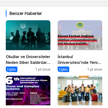
Benzer Haberler
Okullar ve Üniversiteler
İstanbul
Neden Siber Saldırıların
Üniversitesi’nde Yeni
Hedefinde?
Medya ve Dergicilik
Eğitim
1 yıl önce
Eğitim
1 yıl önce
Konuşuldu