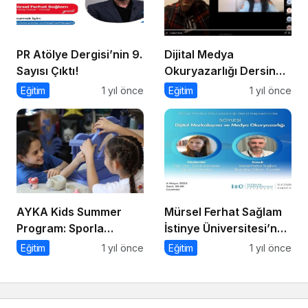
PR Atölye Dergisi’nin 9.
Dijital Medya
Sayısı Çıktı!
Okuryazarlığı Dersinde
Dijital Markalaşma
Eğitim
1 yıl önce
Eğitim
1 yıl önce
Konuşuldu
AYKA Kids Summer
Mürsel Ferhat Sağlam
Program: Sporla
İstinye Üniversitesi’nde
Geleceğe Yönelik Bir
Dijital Medya
Eğitim
1 yıl önce
Eğitim
1 yıl önce
Başlangıç!
Okuryazarlığı
Kapsamında
Konuşacak!