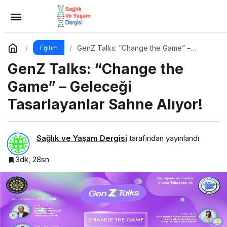
Erasmus Yapan Öğrenciler: Sadece Ülke
Değil, Bakış Açısı da Değişiyor
Yorum Yap
Paylaş
GenZ Talks: “Change the Game” –
Eğitim
Geleceği Tasarlayanlar Sahne Alıyor!
GenZ Talks: “Change the
Game” – Geleceği
Tasarlayanlar Sahne Alıyor!
Sağlık ve Yaşam Dergisi
tarafından yayınlandı
3dk, 28sn