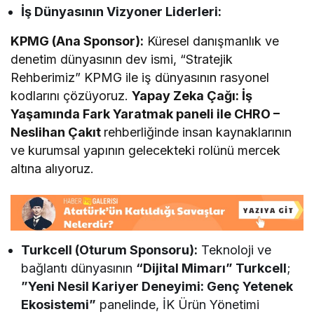
İş Dünyasının Vizyoner Liderleri:
KPMG (Ana Sponsor):
Küresel danışmanlık ve
denetim dünyasının dev ismi, “Stratejik
Rehberimiz” KPMG ile iş dünyasının rasyonel
kodlarını çözüyoruz.
Yapay Zeka Çağı: İş
Yaşamında Fark Yaratmak paneli ile CHRO –
Neslihan Çakıt
rehberliğinde insan kaynaklarının
ve kurumsal yapının gelecekteki rolünü mercek
altına alıyoruz.
Turkcell (Oturum Sponsoru):
Teknoloji ve
bağlantı dünyasının
“Dijital Mimarı” Turkcell
;
”Yeni Nesil Kariyer Deneyimi: Genç Yetenek
Ekosistemi”
panelinde, İK Ürün Yönetimi