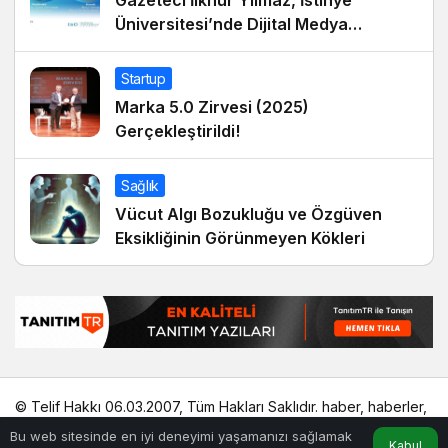
Gazeteci İlknur Yılmaz, İstinye
Üniversitesi’nde Dijital Medya
Okuryazarlığı Dersinin Konuğu Oldu
Startup
Marka 5.0 Zirvesi (2025)
Gerçekleştirildi!
Sağlık
Vücut Algı Bozukluğu ve Özgüven
Eksikliğinin Görünmeyen Kökleri
© Telif Hakkı 06.03.2007, Tüm Hakları Saklıdır.
haber
,
haberler
,
gezilecek yerler
,
en iyiler listesi
,
bihaber
,
startup
,
sağlıklı
,
Bu web sitesinde en iyi deneyimi yaşamanızı sağlamak
eshaber
,
kadın
,
habertr
Kabul