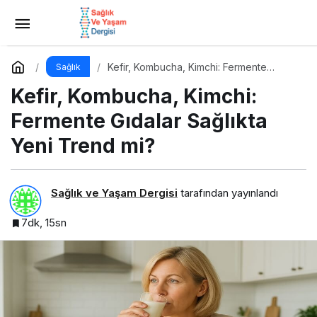
Kolajen Takviyeleri: Gerçekten Cildi
Gençleştiriyor mu?
Yorum Yap
Paylaş
Kefir, Kombucha, Kimchi: Fermente
Sağlık
Gıdalar Sağlıkta Yeni Trend mi?
Kefir, Kombucha, Kimchi:
Fermente Gıdalar Sağlıkta
Yeni Trend mi?
Sağlık ve Yaşam Dergisi
tarafından yayınlandı
7dk, 15sn