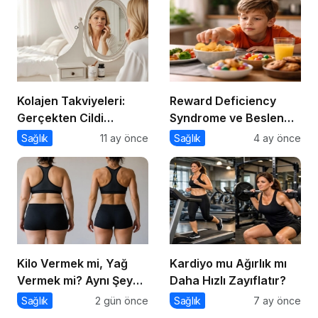
Kolajen Takviyeleri:
Reward Deficiency
Gerçekten Cildi
Syndrome ve Beslenme
Gençleştiriyor mu?
Davranışı
Sağlık
11 ay önce
Sağlık
4 ay önce
Kilo Vermek mi, Yağ
Kardiyo mu Ağırlık mı
Vermek mi? Aynı Şey
Daha Hızlı Zayıflatır?
Sanıyoruz Ama Değil!
Sağlık
2 gün önce
Sağlık
7 ay önce