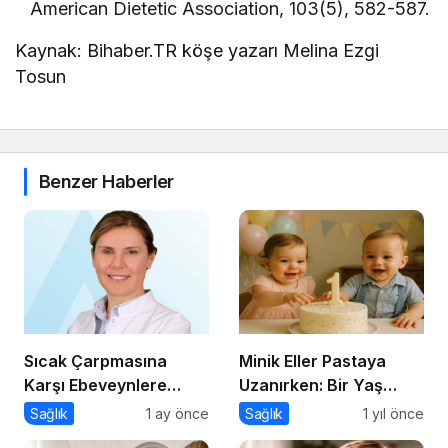
American Dietetic Association, 103(5), 582-587.
Kaynak: Bihaber.TR köşe yazarı Melina Ezgi
Tosun
Benzer Haberler
Sıcak Çarpmasına
Minik Eller Pastaya
Karşı Ebeveynlere
Uzanırken: Bir Yaş
Hayati Uyarılar
Sonrası Beslenmeye
Sağlık
1 ay önce
Sağlık
1 yıl önce
Dair Bir Yolculuk