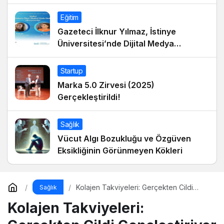
Eğitim
Gazeteci İlknur Yılmaz, İstinye
Üniversitesi’nde Dijital Medya
Okuryazarlığı Dersinin Konuğu Oldu
Startup
Marka 5.0 Zirvesi (2025)
Gerçekleştirildi!
Sağlık
Vücut Algı Bozukluğu ve Özgüven
Eksikliğinin Görünmeyen Kökleri
Kolajen Takviyeleri: Gerçekten Cildi
Sağlık
Gençleştiriyor mu?
Kolajen Takviyeleri: