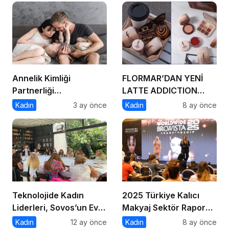
Tırnaklarında!
Annelik Kimliği
FLORMAR’DAN YENİ
Partnerliği
LATTE ADDICTION
Gölgelemesin
KOLEKSİYONU:
Kadın
3 ay önce
Kadın
8 ay önce
Kahvenin sıcak
tonlarıyla makyaj
rutinine doğal bir
sıcaklık kat!
Teknolojide Kadın
2025 Türkiye Kalıcı
Liderleri, Sovos’un Ev
Makyaj Sektör Raporu
Sahipliğinde Bir Araya
Açıklandı
Kadın
12 ay önce
Kadın
8 ay önce