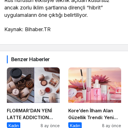
Rus nüfusun etkisiyle teknik açıdan kusursuz
ancak zorlu iklim şartlarına dirençli “hibrit”
uygulamaların öne çıktığı belirtiliyor.
Kaynak: Bihaber.TR
Benzer Haberler
FLORMAR’DAN YENİ
Kore’den İlham Alan
LATTE ADDICTION
Güzellik Trendi: Yeni
KOLEKSİYONU:
Flormar K-Spirit
Kadın
8 ay önce
Kadın
8 ay önce