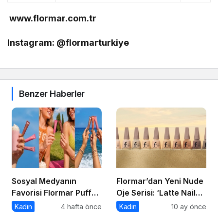
www.flormar.com.tr
Instagram: @flormarturkiye
Benzer Haberler
Sosyal Medyanın
Flormar’dan Yeni Nude
Favorisi Flormar Puffy
Oje Serisi: ‘Latte Nail
Liquid Blush Serisine
Enamel’ ile Zamansız
Kadın
4 hafta önce
Kadın
10 ay önce
Yeni Renkler Eklendi!
Şıklık Şimdi