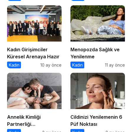
Kahvenin sıcak
Koleksiyonu
tonlarıyla makyaj
rutinine doğal bir
sıcaklık kat!
Kadın Girişimciler
Menopozda Sağlık ve
Küresel Arenaya Hazır
Yenilenme
Kadın
10 ay önce
Kadın
11 ay önce
Annelik Kimliği
Cildinizi Yenilemenin 6
Partnerliği
Püf Noktası
Gölgelemesin