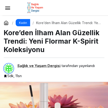
2025 Türkiye Kalıcı Makyaj Sektör Raporu
Açıklandı
Yorum Yap
Paylaş
Kore’den İlham Alan Güzellik Trendi: Yeni
Kadın
Flormar K-Spirit Koleksiyonu
Kore’den İlham Alan Güzellik
Trendi: Yeni Flormar K-Spirit
Koleksiyonu
Sağlık ve Yaşam Dergisi
tarafından yayınlandı
5dk, 11sn