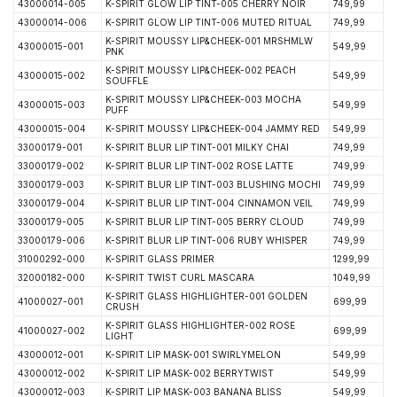
43000014-005
K-SPIRIT GLOW LIP TINT-005 CHERRY NOIR
749,99
43000014-006
K-SPIRIT GLOW LIP TINT-006 MUTED RITUAL
749,99
K-SPIRIT MOUSSY LIP&CHEEK-001 MRSHMLW
43000015-001
549,99
PNK
K-SPIRIT MOUSSY LIP&CHEEK-002 PEACH
43000015-002
549,99
SOUFFLE
K-SPIRIT MOUSSY LIP&CHEEK-003 MOCHA
43000015-003
549,99
PUFF
43000015-004
K-SPIRIT MOUSSY LIP&CHEEK-004 JAMMY RED
549,99
33000179-001
K-SPIRIT BLUR LIP TINT-001 MILKY CHAI
749,99
33000179-002
K-SPIRIT BLUR LIP TINT-002 ROSE LATTE
749,99
33000179-003
K-SPIRIT BLUR LIP TINT-003 BLUSHING MOCHI
749,99
33000179-004
K-SPIRIT BLUR LIP TINT-004 CINNAMON VEIL
749,99
33000179-005
K-SPIRIT BLUR LIP TINT-005 BERRY CLOUD
749,99
33000179-006
K-SPIRIT BLUR LIP TINT-006 RUBY WHISPER
749,99
31000292-000
K-SPIRIT GLASS PRIMER
1299,99
32000182-000
K-SPIRIT TWIST CURL MASCARA
1049,99
K-SPIRIT GLASS HIGHLIGHTER-001 GOLDEN
41000027-001
699,99
CRUSH
K-SPIRIT GLASS HIGHLIGHTER-002 ROSE
41000027-002
699,99
LIGHT
43000012-001
K-SPIRIT LIP MASK-001 SWIRLYMELON
549,99
43000012-002
K-SPIRIT LIP MASK-002 BERRYTWIST
549,99
43000012-003
K-SPIRIT LIP MASK-003 BANANA BLISS
549,99