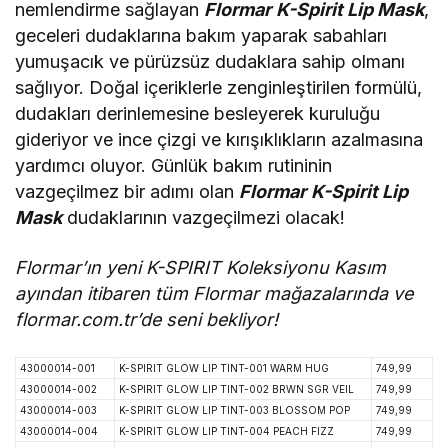
nemlendirme sağlayan
Flormar
K-Spirit Lip Mask
,
geceleri dudaklarına bakım yaparak sabahları
yumuşacık ve pürüzsüz dudaklara sahip olmanı
sağlıyor. Doğal içeriklerle zenginleştirilen formülü,
dudakları derinlemesine besleyerek kuruluğu
gideriyor ve ince çizgi ve kırışıklıkların azalmasına
yardımcı oluyor. Günlük bakım rutininin
vazgeçilmez bir adımı olan
Flormar
K-Spirit Lip
Mask
dudaklarının vazgeçilmezi olacak!
Flormar’ın yeni K-SPIRIT Koleksiyonu Kasım
ayından itibaren tüm Flormar mağazalarında ve
flormar.com.tr’de seni bekliyor!
43000014-001
K-SPIRIT GLOW LIP TINT-001 WARM HUG
749,99
43000014-002
K-SPIRIT GLOW LIP TINT-002 BRWN SGR VEIL
749,99
43000014-003
K-SPIRIT GLOW LIP TINT-003 BLOSSOM POP
749,99
43000014-004
K-SPIRIT GLOW LIP TINT-004 PEACH FIZZ
749,99