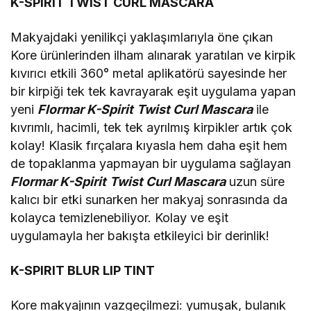
K-SPIRIT TWIST CURL MASCARA
Makyajdaki yenilikçi yaklaşımlarıyla öne çıkan
Kore ürünlerinden ilham alınarak yaratılan ve kirpik
kıvırıcı etkili 360° metal aplikatörü sayesinde her
bir kirpiği tek tek kavrayarak eşit uygulama yapan
yeni
Flormar K-Spirit
Twist Curl Mascara
ile
kıvrımlı, hacimli, tek tek ayrılmış kirpikler artık çok
kolay! Klasik fırçalara kıyasla hem daha eşit hem
de topaklanma yapmayan bir uygulama sağlayan
Flormar K-Spirit
Twist Curl Mascara
uzun süre
kalıcı bir etki sunarken her makyaj sonrasında da
kolayca temizlenebiliyor. Kolay ve eşit
uygulamayla her bakışta etkileyici bir derinlik!
K-SPIRIT BLUR LIP TINT
Kore makyajının vazgeçilmezi: yumuşak, bulanık