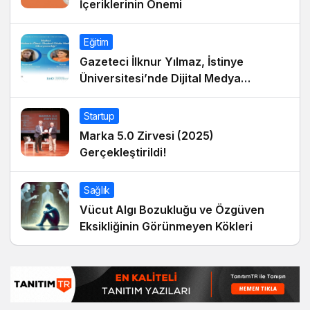
İçeriklerinin Önemi
Eğitim
Gazeteci İlknur Yılmaz, İstinye
Üniversitesi’nde Dijital Medya
Okuryazarlığı Dersinin Konuğu Oldu
Startup
Marka 5.0 Zirvesi (2025)
Gerçekleştirildi!
Sağlık
Vücut Algı Bozukluğu ve Özgüven
Eksikliğinin Görünmeyen Kökleri