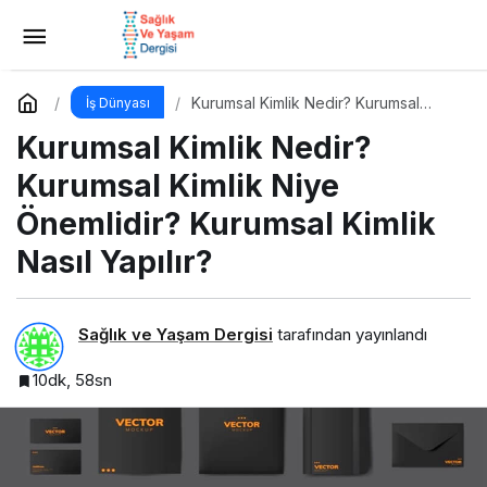
Ege Bölgesi Narenciye Rekoltesinde Sert
Düşüş: Üretim Yüzde 34 Azaldı
Yorum Yap
Paylaş
Kurumsal Kimlik Nedir? Kurumsal
İş Dünyası
Kimlik Niye Önemlidir? Kurumsal
Kurumsal Kimlik Nedir?
Kimlik Nasıl Yapılır?
Kurumsal Kimlik Niye
Önemlidir? Kurumsal Kimlik
Nasıl Yapılır?
Sağlık ve Yaşam Dergisi
tarafından yayınlandı
10dk, 58sn