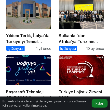
Yıldem Terlik, İtalya’da
Balkanlar’dan
Türkiye’yi Temsil
Afrika’ya Turizmin
Edecek Gaziantepli
Nabzı Uzakrota
İş Dünyası
1 yıl önce
İş Dünyası
10 ay önce
yerli üretici, Avrupa’nın
Dubai’de Attı
en prestijli fuarında
boy gösterecek
Başarsoft Teknoloji
Türkiye Lojistik Zirvesi
Günü 2026 Gerçekleşti
2025
Bu web sitesinde en iyi deneyimi yaşamanızı sağlamak
Kabul
İş Dünyası
2 ay önce
İş Dünyası
9 ay önce
için çerezler kullanılmaktadır.