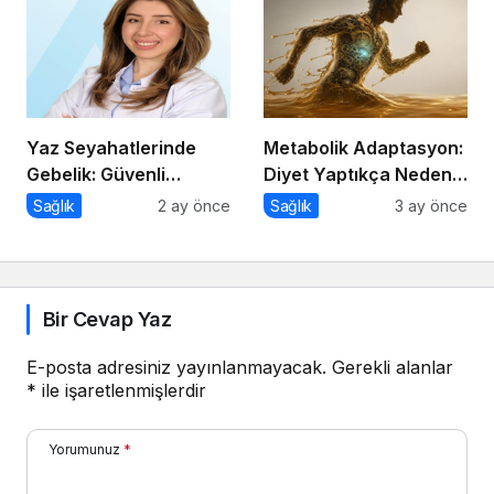
Sessiz Savaş
Yaz Seyahatlerinde
Metabolik Adaptasyon:
Gebelik: Güvenli
Diyet Yaptıkça Neden
Yolculuk İçin 7 Altın
Kilo Vermek Zorlaşır?
Sağlık
2 ay önce
Sağlık
3 ay önce
Kural
Bir Cevap Yaz
E-posta adresiniz yayınlanmayacak.
Gerekli alanlar
*
ile işaretlenmişlerdir
Yorumunuz
*