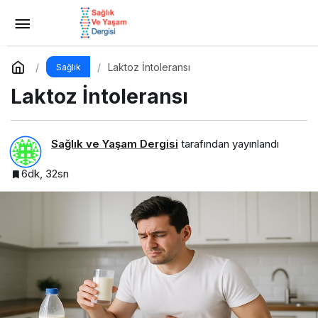
Bağırsaklarınız Sinyal Veriyorsa Ama Çölyak
Değilseniz
Yorum Yap
Paylaş
Laktoz İntoleransı
Sağlık
Laktoz İntoleransı
Sağlık ve Yaşam Dergisi
tarafından yayınlandı
6dk, 32sn