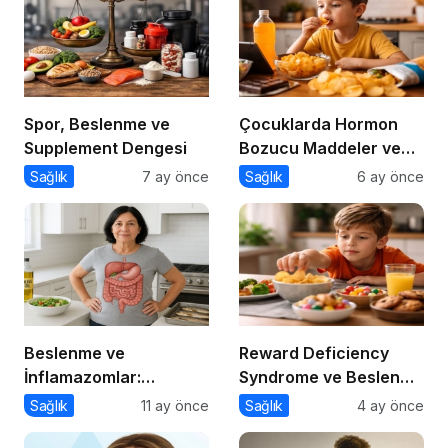
Spor, Beslenme ve
Çocuklarda Hormon
Supplement Dengesi
Bozucu Maddeler ve
Paketli Gıdalar
Sağlık
7 ay önce
Sağlık
6 ay önce
Beslenme ve
Reward Deficiency
İnflamazomlar:
Syndrome ve Beslenme
Bağırsaktan Hücre
Davranışı
Sağlık
11 ay önce
Sağlık
4 ay önce
Çekirdeğine Uzanan