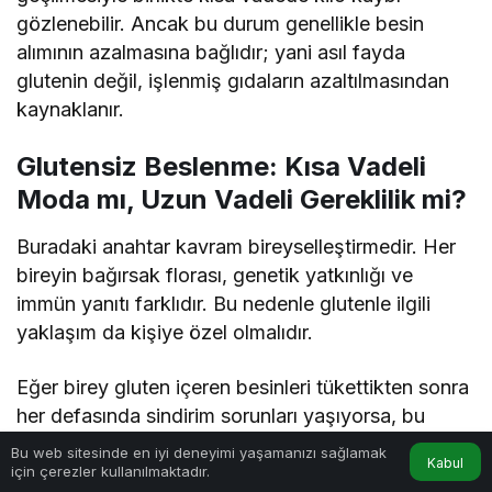
gözlenebilir. Ancak bu durum genellikle besin
alımının azalmasına bağlıdır; yani asıl fayda
glutenin değil, işlenmiş gıdaların azaltılmasından
kaynaklanır.
Glutensiz Beslenme: Kısa Vadeli
Moda mı, Uzun Vadeli Gereklilik mi?
Buradaki anahtar kavram bireyselleştirmedir. Her
bireyin bağırsak florası, genetik yatkınlığı ve
immün yanıtı farklıdır. Bu nedenle glutenle ilgili
yaklaşım da kişiye özel olmalıdır.
Eğer birey gluten içeren besinleri tükettikten sonra
her defasında sindirim sorunları yaşıyorsa, bu
durum göz ardı edilmemeli ve profesyonel bir
Bu web sitesinde en iyi deneyimi yaşamanızı sağlamak
Kabul
değerlendirme yapılmalıdır.
için çerezler kullanılmaktadır.