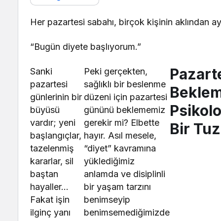
Her pazartesi sabahı, birçok kişinin aklından a
“Bugün diyete başlıyorum.”
Pazart
Sanki
Peki gerçekten,
pazartesi
sağlıklı bir beslenme
Beklem
günlerinin bir
düzeni için pazartesi
Psikolo
büyüsü
gününü beklememiz
vardır; yeni
gerekir mi? Elbette
Bir Tu
başlangıçlar,
hayır. Asıl mesele,
tazelenmiş
“diyet” kavramına
kararlar, sil
yüklediğimiz
baştan
anlamda ve disiplinli
hayaller…
bir yaşam tarzını
Fakat işin
benimseyip
ilginç yanı
benimsemediğimizde