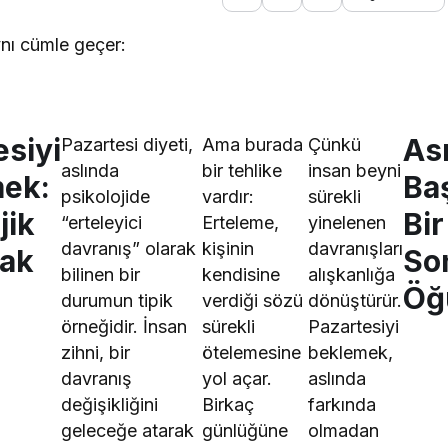
ynı cümle geçer:
esiyi
Ası
Pazartesi diyeti,
Ama burada
Çünkü
aslında
bir tehlike
insan beyni
ek:
Ba
psikolojide
vardır:
sürekli
jik
Bir
“erteleyici
Erteleme,
yinelenen
davranış” olarak
kişinin
davranışları
zak
So
bilinen bir
kendisine
alışkanlığa
Öğ
durumun tipik
verdiği sözü
dönüştürür.
örneğidir. İnsan
sürekli
Pazartesiyi
zihni, bir
ötelemesine
beklemek,
davranış
yol açar.
aslında
değişikliğini
Birkaç
farkında
geleceğe atarak
günlüğüne
olmadan