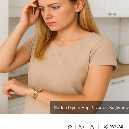
Neden Diyete Hep Pazartesi Başlıyoruz
+
-
PAYLAŞ