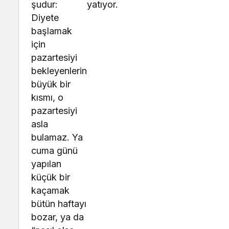
şudur:
yatıyor.
Diyete
başlamak
için
pazartesiyi
bekleyenlerin
büyük bir
kısmı, o
pazartesiyi
asla
bulamaz. Ya
cuma günü
yapılan
küçük bir
kaçamak
bütün haftayı
bozar, ya da