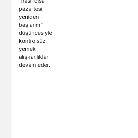
“nasıl olsa
pazartesi
yeniden
başlarım”
düşüncesiyle
kontrolsüz
yemek
alışkanlıkları
devam eder.