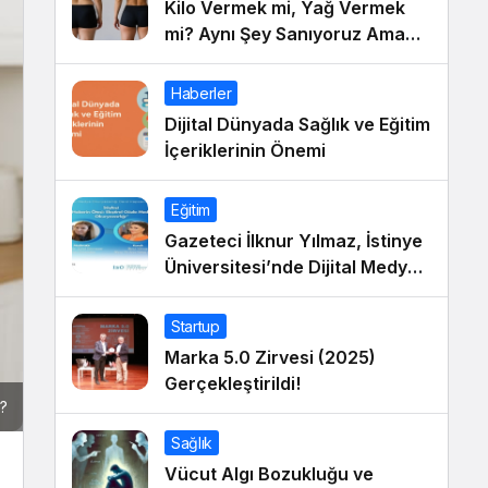
Kilo Vermek mi, Yağ Vermek
mi? Aynı Şey Sanıyoruz Ama
Değil!
Haberler
Dijital Dünyada Sağlık ve Eğitim
İçeriklerinin Önemi
Eğitim
Gazeteci İlknur Yılmaz, İstinye
Üniversitesi’nde Dijital Medya
Okuryazarlığı Dersinin Konuğu
Oldu
Startup
Marka 5.0 Zirvesi (2025)
Gerçekleştirildi!
?
Sağlık
Vücut Algı Bozukluğu ve