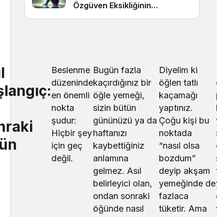
Özgüven Eksikliğinin
Görünmeyen Kökleri
l
Beslenme
Bugün fazla
Diyelim ki
düzeninde
kaçırdığınız bir
öğlen tatlı
şlangıç:
en önemli
öğle yemeği,
kaçamağı
nokta
sizin bütün
yaptınız.
şudur:
gününüzü ya da
Çoğu kişi bu
nraki
Hiçbir şey
haftanızı
noktada
ün
için geç
kaybettiğiniz
“nasıl olsa
değil.
anlamına
bozdum”
gelmez. Asıl
deyip akşam
belirleyici olan,
yemeğinde de
ondan sonraki
fazlaca
öğünde nasıl
tüketir. Ama