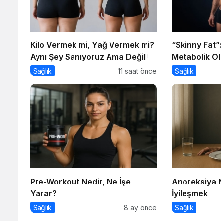
Kilo Vermek mi, Yağ Vermek mi?
“Skinny Fat”
Aynı Şey Sanıyoruz Ama Değil!
Metabolik Ol
Sağlık
11 saat önce
Sağlık
Pre-Workout Nedir, Ne İşe
Anoreksiya 
Yarar?
İyileşmek
Sağlık
8 ay önce
Sağlık