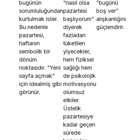
bugünün
“nasıl olsa
“bugünü
sorumluluğundan
pazartesi
boş ver”
kurtulmak ister.
başlıyorum”
alışkanlığını
Bu nedenle
diyerek
güçlendirir.
pazartesi,
fazladan
haftanın
tüketilen
sembolik bir
yiyecekler,
dönüm
hem fiziksel
noktasıdır. “Yeni
sağlığı hem
sayfa açmak”
de psikolojik
için idealmiş gibi
motivasyonu
görünür.
olumsuz
etkiler.
Üstelik
pazartesiye
kadar geçen
sürede