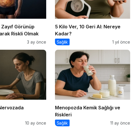
: Zayıf Görünüp
5 Kilo Ver, 10 Geri Al: Nereye
arak Riskli Olmak
Kadar?
3 ay önce
Sağlık
1 yıl önce
Nervozada
Menopozda Kemik Sağlığı ve
Riskleri
10 ay önce
Sağlık
11 ay önce