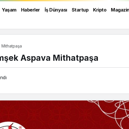
Yaşam
Haberler
İş Dünyası
Startup
Kripto
Magazi
a Mithatpaşa
imşek Aspava Mithatpaşa
ndı