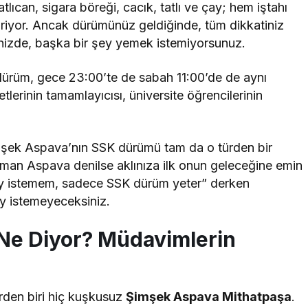
ıcan, sigara böreği, cacık, tatlı ve çay; hem iştahı
tiriyor. Ancak dürümünüz geldiğinde, tüm dikkatiniz
inizde, başka bir şey yemek istemiyorsunuz.
u dürüm, gece 23:00’te de sabah 11:00’de de aynı
etlerinin tamamlayıcısı, üniversite öğrencilerinin
Şimşek Aspava’nın SSK dürümü tam da o türden bir
aman Aspava denilse aklınıza ilk onun geleceğine emin
r şey istemem, sadece SSK dürüm yeter” derken
y istemeyeceksiniz.
Ne Diyor? Müdavimlerin
rden biri hiç kuşkusuz
Şimşek Aspava Mithatpaşa
.