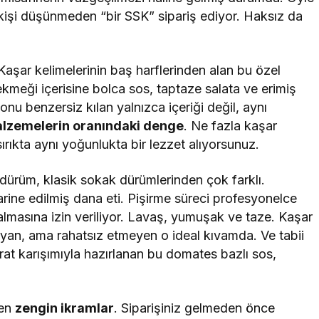
işi düşünmeden “bir SSK” sipariş ediyor. Haksız da
aşar kelimelerinin baş harflerinden alan bu özel
 ekmeği içerisine bolca sos, taptaze salata ve erimiş
 onu benzersiz kılan yalnızca içeriği değil, aynı
malzemelerin oranındaki denge
. Ne fazla kaşar
ısırıkta aynı yoğunlukta bir lezzet alıyorsunuz.
ürüm, klasik sokak dürümlerinden çok farklı.
marine edilmiş dana eti. Pişirme süreci profesyonelce
kalmasına izin veriliyor. Lavaş, yumuşak ve taze. Kaşar
ayan, ama rahatsız etmeyen o ideal kıvamda. Ve tabii
rat karışımıyla hazırlanan bu domates bazlı sos,
len
zengin ikramlar
. Siparişiniz gelmeden önce