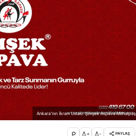
Ankara’nın İkram Ustası: Şimşek Aspava Mithatpa
+
-
PAYLAŞ