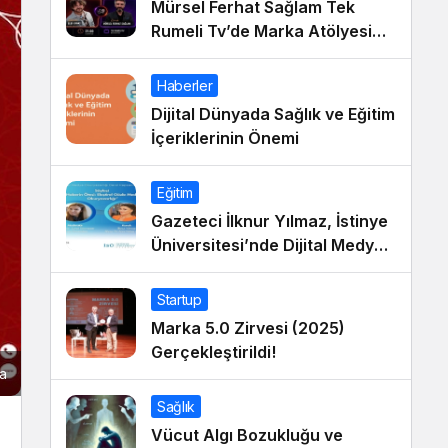
Mürsel Ferhat Sağlam Tek
Rumeli Tv’de Marka Atölyesi
Programına Konuk Oldu
Haberler
Dijital Dünyada Sağlık ve Eğitim
İçeriklerinin Önemi
Eğitim
Gazeteci İlknur Yılmaz, İstinye
Üniversitesi’nde Dijital Medya
Okuryazarlığı Dersinin Konuğu
Oldu
Startup
Marka 5.0 Zirvesi (2025)
Gerçekleştirildi!
şa
Sağlık
Vücut Algı Bozukluğu ve