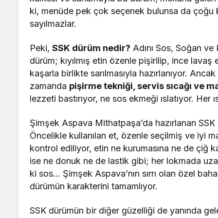
ki, menüde pek çok seçenek bulunsa da çoğu k
sayılmazlar.
Peki,
SSK dürüm nedir?
Adını Sos, Soğan ve K
dürüm; kıyılmış etin özenle pişirilip, ince lavaş
kaşarla birlikte sarılmasıyla hazırlanıyor. Ancak
zamanda
pişirme tekniği, servis sıcağı ve 
lezzeti bastırıyor, ne sos ekmeği ıslatıyor. Her 
Şimşek Aspava Mithatpaşa’da hazırlanan SSK d
Öncelikle kullanılan et, özenle seçilmiş ve iyi 
kontrol ediliyor, etin ne kurumasına ne de çiğ 
ise ne donuk ne de lastik gibi; her lokmada uz
ki sos… Şimşek Aspava’nın sırrı olan özel baha
dürümün karakterini tamamlıyor.
SSK dürümün bir diğer güzelliği de yanında ge