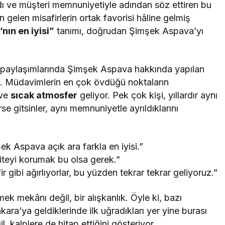
rdı ve müşteri memnuniyetiyle adından söz ettiren bu
gelen misafirlerin ortak favorisi hâline gelmiş
nın en iyisi”
tanımı, doğrudan Şimşek Aspava’yı
 paylaşımlarında Şimşek Aspava hakkında yapılan
u. Müdavimlerin en çok övdüğü noktaların
 ve
sıcak atmosfer
geliyor. Pek çok kişi, yıllardır aynı
e gitsinler, aynı memnuniyetle ayrıldıklarını
 Aspava açık ara farkla en iyisi.”
aliteyi korumak bu olsa gerek.”
r gibi ağırlıyorlar, bu yüzden tekrar tekrar geliyoruz.”
 mekânı değil, bir alışkanlık. Öyle ki, bazı
ara’ya geldiklerinde ilk uğradıkları yer yine burası
 kalplere de hitap ettiğini gösteriyor.