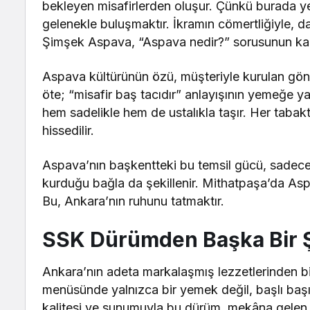
bekleyen misafirlerden oluşur. Çünkü burada y
gelenekle buluşmaktır. İkramın cömertliğiyle, dam
Şimşek Aspava, “Aspava nedir?” sorusunun karşı
Aspava kültürünün özü, müşteriyle kurulan gönü
öte; “misafir baş tacıdır” anlayışının yemeğe 
hem sadelikle hem de ustalıkla taşır. Her tabakt
hissedilir.
Aspava’nın başkentteki bu temsil gücü, sadece y
kurduğu bağla da şekillenir. Mithatpaşa’da Asp
Bu, Ankara’nın ruhunu tatmaktır.
SSK Dürümden Başka Bir 
Ankara’nın adeta markalaşmış lezzetlerinden bi
menüsünde yalnızca bir yemek değil, başlı başı
kalitesi ve sunumuyla bu dürüm, mekâna gelen 