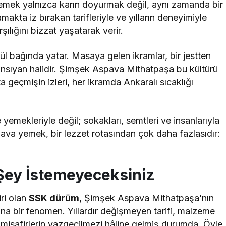
emek yalnızca karın doyurmak değil, aynı zamanda bir
akta iz bırakan tarifleriyle ve yılların deneyimiyle
lığını bizzat yaşatarak verir.
l bağında yatar. Masaya gelen ikramlar, bir jestten
yansıyan halidir. Şimşek Aspava Mithatpaşa bu kültürü
a geçmişin izleri, her ikramda Ankaralı sıcaklığı
emekleriyle değil; sokakları, semtleri ve insanlarıyla
ava yemek, bir lezzet rotasından çok daha fazlasıdır:
Şey İstemeyeceksiniz
ri olan
SSK dürüm
, Şimşek Aspava Mithatpaşa’nın
na bir fenomen. Yıllardır değişmeyen tarifi, malzeme
misafirlerin vazgeçilmezi hâline gelmiş durumda. Öyle