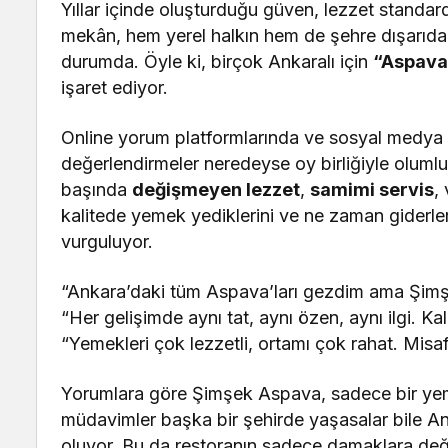
Yıllar içinde oluşturduğu güven, lezzet standa
mekân, hem yerel halkın hem de şehre dışarıdan 
durumda. Öyle ki, birçok Ankaralı için
“Aspava’
işaret ediyor.
Online yorum platformlarında ve sosyal medya
değerlendirmeler neredeyse oy birliğiyle oluml
başında
değişmeyen lezzet
,
samimi servis
,
kalitede yemek yediklerini ve ne zaman giderlers
vurguluyor.
“Ankara’daki tüm Aspava’ları gezdim ama Şimşek
“Her gelişimde aynı tat, aynı özen, aynı ilgi. K
“Yemekleri çok lezzetli, ortamı çok rahat. Misafi
Yorumlara göre Şimşek Aspava, sadece bir yemek
müdavimler başka bir şehirde yaşasalar bile Ank
oluyor. Bu da restoranın sadece damaklara değil,