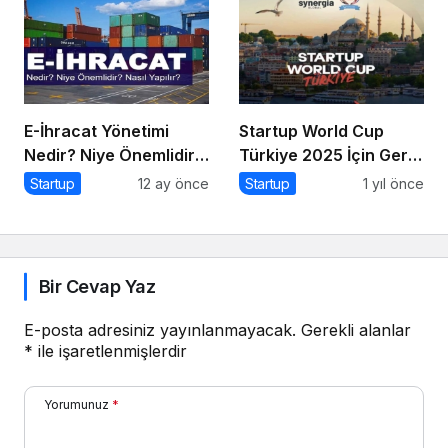
E-İhracat Yönetimi
Startup World Cup
Nedir? Niye Önemlidir?
Türkiye 2025 İçin Geri
Nasıl Yapılır?
Sayım!
Startup
12 ay önce
Startup
1 yıl önce
Bir Cevap Yaz
E-posta adresiniz yayınlanmayacak.
Gerekli alanlar
*
ile işaretlenmişlerdir
Yorumunuz
*