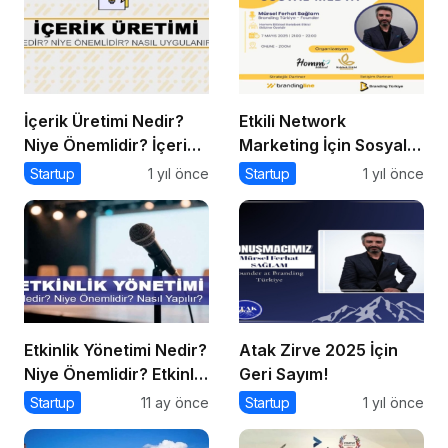
İçerik Üretimi Nedir?
Etkili Network
Niye Önemlidir? İçerik
Marketing İçin Sosyal
Üretimi Nasıl Yapılır?
Medya Etkinliği İçin
Startup
1 yıl önce
Startup
1 yıl önce
Geri Sayım!
Etkinlik Yönetimi Nedir?
Atak Zirve 2025 İçin
Niye Önemlidir? Etkinlik
Geri Sayım!
Yönetimi Nasıl Yapılır?
Startup
11 ay önce
Startup
1 yıl önce