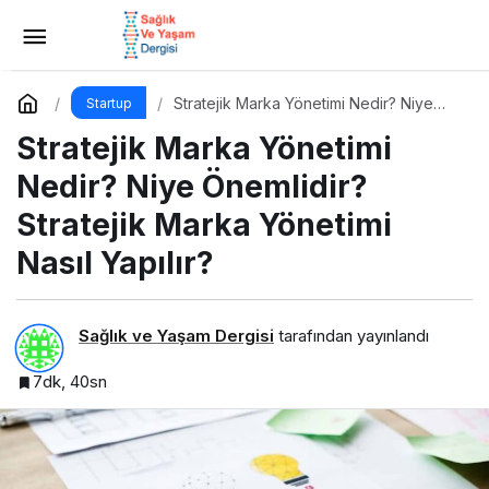
Infleuncer Pazarlama Nedir? Niye
Önemlidir? Influencer Pazarlama Nasıl Yapılır?
Yorum Yap
Paylaş
Stratejik Marka Yönetimi Nedir? Niye
Startup
Önemlidir? Stratejik Marka Yönetimi
Stratejik Marka Yönetimi
Nasıl Yapılır?
Nedir? Niye Önemlidir?
Stratejik Marka Yönetimi
Nasıl Yapılır?
Sağlık ve Yaşam Dergisi
tarafından yayınlandı
7dk, 40sn