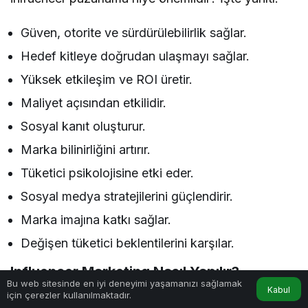
Güven, otorite ve sürdürülebilirlik sağlar.
Hedef kitleye doğrudan ulaşmayı sağlar.
Yüksek etkileşim ve ROI üretir.
Maliyet açısından etkilidir.
Sosyal kanıt oluşturur.
Marka bilinirliğini artırır.
Tüketici psikolojisine etki eder.
Sosyal medya stratejilerini güçlendirir.
Marka imajına katkı sağlar.
Değişen tüketici beklentilerini karşılar.
Influencer Marketing Nasıl Yapılır?
Bu web sitesinde en iyi deneyimi yaşamanızı sağlamak
Kabul
için çerezler kullanılmaktadır.
Markanın, doğru kitleye ulaşmak için çok boyutlu