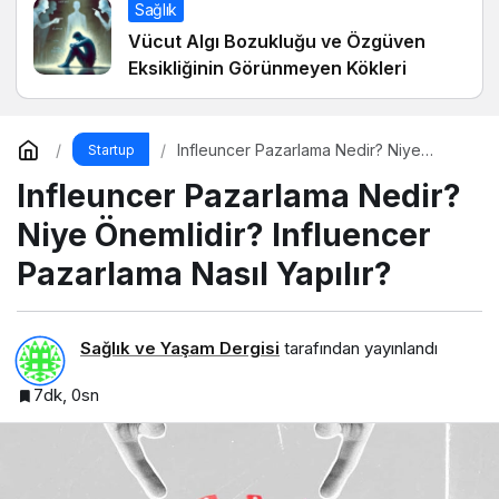
Sağlık
Vücut Algı Bozukluğu ve Özgüven
Eksikliğinin Görünmeyen Kökleri
Infleuncer Pazarlama Nedir? Niye
Startup
Önemlidir? Influencer Pazarlama Nasıl
Infleuncer Pazarlama Nedir?
Yapılır?
Niye Önemlidir? Influencer
Pazarlama Nasıl Yapılır?
Sağlık ve Yaşam Dergisi
tarafından yayınlandı
7dk, 0sn