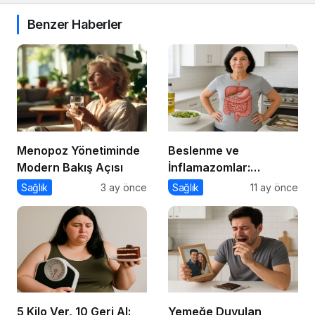
Benzer Haberler
Menopoz Yönetiminde
Beslenme ve
Modern Bakış Açısı
İnflamazomlar:
Bağırsaktan Hücre
Sağlık
3 ay önce
Sağlık
11 ay önce
Çekirdeğine Uzanan
Sessiz Savaş
5 Kilo Ver, 10 Geri Al:
Yemeğe Duyulan