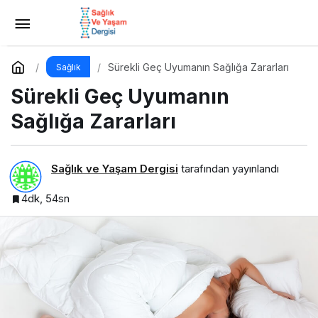
Ekran Karşısında Yemek Yiyen Çocuklar:
Sessiz Tehlike
Yorum Yap
Paylaş
Sürekli Geç Uyumanın Sağlığa Zararları
Sağlık
Sürekli Geç Uyumanın
Sağlığa Zararları
Sağlık ve Yaşam Dergisi
tarafından yayınlandı
4dk, 54sn