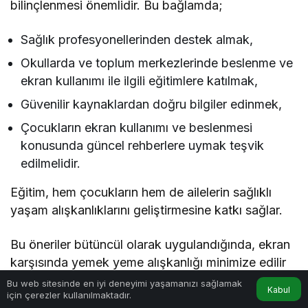
bilinçlenmesi önemlidir. Bu bağlamda;
Sağlık profesyonellerinden destek almak,
Okullarda ve toplum merkezlerinde beslenme ve
ekran kullanımı ile ilgili eğitimlere katılmak,
Güvenilir kaynaklardan doğru bilgiler edinmek,
Çocukların ekran kullanımı ve beslenmesi
konusunda güncel rehberlere uymak teşvik
edilmelidir.
Eğitim, hem çocukların hem de ailelerin sağlıklı
yaşam alışkanlıklarını geliştirmesine katkı sağlar.
Bu öneriler bütüncül olarak uygulandığında, ekran
karşısında yemek yeme alışkanlığı minimize edilir
ve çocukların sağlıklı beslenme, sosyal iletişim ve
Bu web sitesinde en iyi deneyimi yaşamanızı sağlamak
Kabul
için çerezler kullanılmaktadır.
gelişimleri desteklenmiş olur. Unutulmamalıdır ki,