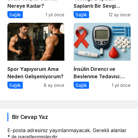
Nereye Kadar?
Saplantı Bir Sevgi
İhtiyacıdır
Sağlık
1 yıl önce
Sağlık
12 ay önce
Spor Yapıyorum Ama
İnsülin Direnci ve
Neden Gelişemiyorum?
Beslenme Tedavisi:
Düşük Glisemik İndeksli
Sağlık
8 ay önce
Sağlık
1 yıl önce
Diyetlerin Rolü
Bir Cevap Yaz
E-posta adresiniz yayınlanmayacak.
Gerekli alanlar
*
ile işaretlenmişlerdir