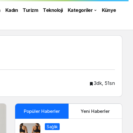
n
Kadın
Turizm
Teknoloji
Kategoriler
Künye
3dk, 51sn
Popüler Haberler
Yeni Haberler
Sağlık