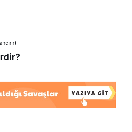
ndırır)
erdir?