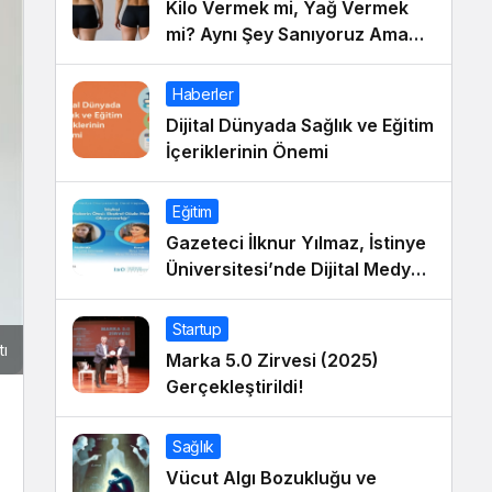
Kilo Vermek mi, Yağ Vermek
mi? Aynı Şey Sanıyoruz Ama
Değil!
Haberler
Dijital Dünyada Sağlık ve Eğitim
İçeriklerinin Önemi
Eğitim
Gazeteci İlknur Yılmaz, İstinye
Üniversitesi’nde Dijital Medya
Okuryazarlığı Dersinin Konuğu
Oldu
Startup
tı
Marka 5.0 Zirvesi (2025)
Gerçekleştirildi!
Sağlık
Vücut Algı Bozukluğu ve