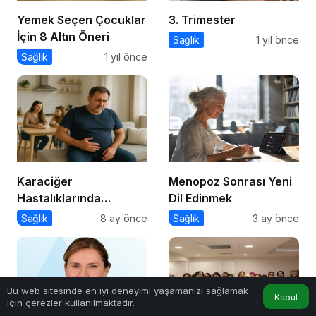
Yemek Seçen Çocuklar
3. Trimester
İçin 8 Altın Öneri
Sağlık
1 yıl önce
Sağlık
1 yıl önce
Karaciğer
Menopoz Sonrası Yeni
Hastalıklarında
Dil Edinmek
Beslenme
Sağlık
8 ay önce
Sağlık
3 ay önce
Bu web sitesinde en iyi deneyimi yaşamanızı sağlamak
Kabul
için çerezler kullanılmaktadır.