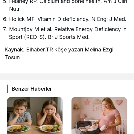
Heaney RP. Calcium and bone health. Am J Clin
Nutr.
Holick MF. Vitamin D deficiency. N Engl J Med.
Mountjoy M et al. Relative Energy Deficiency in
Sport (RED-S). Br J Sports Med.
Kaynak: Bihaber.TR köşe yazarı Melina Ezgi
Tosun
Benzer Haberler