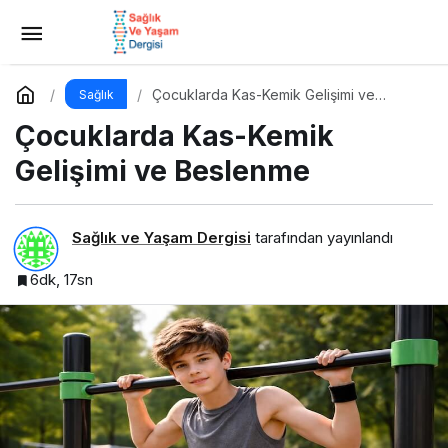
Çocuklarda Hormon Bozucu Maddeler ve
Paketli Gıdalar
Yorum Yap
Paylaş
Çocuklarda Kas-Kemik Gelişimi ve
Sağlık
Beslenme
Çocuklarda Kas-Kemik
Gelişimi ve Beslenme
Sağlık ve Yaşam Dergisi
tarafından yayınlandı
6dk, 17sn