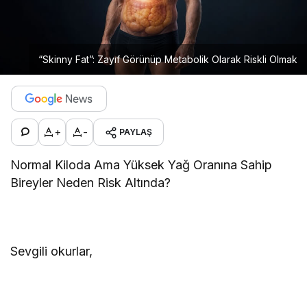
“Skinny Fat”: Zayıf Görünüp Metabolik Olarak Riskli Olmak
+
-
PAYLAŞ
Normal Kiloda Ama Yüksek Yağ Oranına Sahip
Bireyler Neden Risk Altında?
Sevgili okurlar,