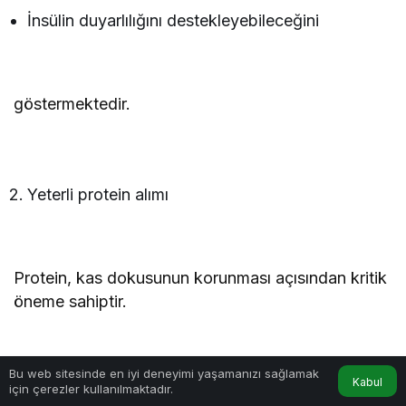
İnsülin duyarlılığını destekleyebileceğini
göstermektedir.
Yeterli protein alımı
Protein, kas dokusunun korunması açısından kritik
öneme sahiptir.
Bu web sitesinde en iyi deneyimi yaşamanızı sağlamak
Kabul
için çerezler kullanılmaktadır.
Hareketsiz yaşamı azaltmak