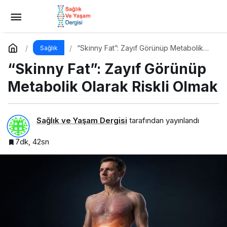
“Skinny Fat”: Zayıf Görünüp Metabolik
Olarak Riskli Olmak
Yorum Yap
“Skinny Fat”: Zayıf Görünüp Metabolik
Sağlık
Olarak Riskli Olmak
“Skinny Fat”: Zayıf Görünüp
Metabolik Olarak Riskli Olmak
Sağlık ve Yaşam Dergisi
tarafından yayınlandı
7dk, 42sn