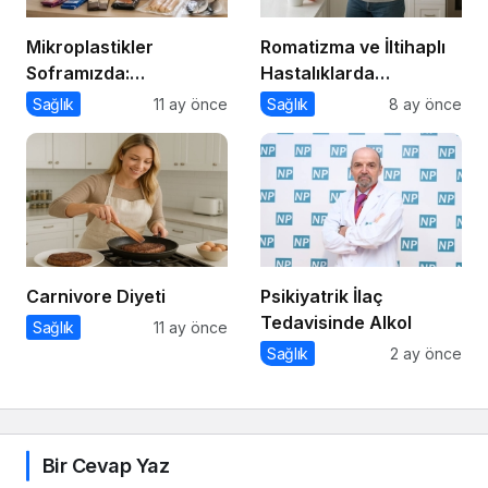
Mikroplastikler
Romatizma ve İltihaplı
Soframızda:
Hastalıklarda
Gıdalardan Bedenimize
Beslenme
Sağlık
11 ay önce
Sağlık
8 ay önce
Nasıl Geçiyor?
Carnivore Diyeti
Psikiyatrik İlaç
Tedavisinde Alkol
Sağlık
11 ay önce
Sağlık
2 ay önce
Bir Cevap Yaz