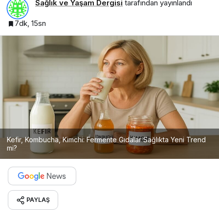
Sağlık ve Yaşam Dergisi
tarafından yayınlandı
7dk, 15sn
Kefir, Kombucha, Kimchi: Fermente Gıdalar Sağlıkta Yeni Trend
mi?
PAYLAŞ