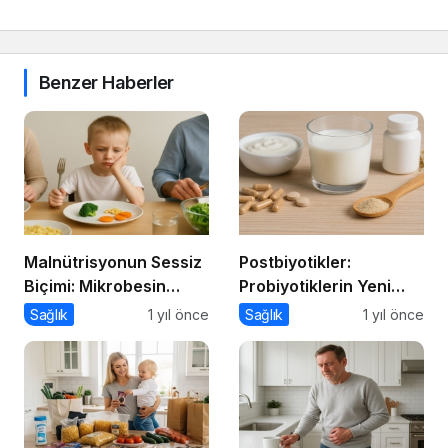
Benzer Haberler
Malnütrisyonun Sessiz
Postbiyotikler:
Biçimi: Mikrobesin
Probiyotiklerin Yeni
Eksikliklerinin
Jenerasyonu mu?
Sağlık
1 yıl önce
Sağlık
1 yıl önce
Nörogelişim Üzerindeki
Etkisi