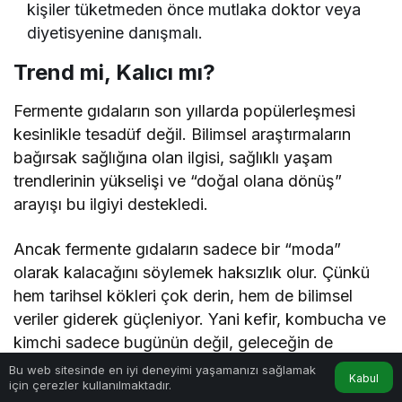
kişiler tüketmeden önce mutlaka doktor veya
diyetisyenine danışmalı.
Trend mi, Kalıcı mı?
Fermente gıdaların son yıllarda popülerleşmesi
kesinlikle tesadüf değil. Bilimsel araştırmaların
bağırsak sağlığına olan ilgisi, sağlıklı yaşam
trendlerinin yükselişi ve “doğal olana dönüş”
arayışı bu ilgiyi destekledi.
Ancak fermente gıdaların sadece bir “moda”
olarak kalacağını söylemek haksızlık olur. Çünkü
hem tarihsel kökleri çok derin, hem de bilimsel
veriler giderek güçleniyor. Yani kefir, kombucha ve
kimchi sadece bugünün değil, geleceğin de
sofralarında yerini alacak gibi görünüyor.
Bu web sitesinde en iyi deneyimi yaşamanızı sağlamak
Kabul
için çerezler kullanılmaktadır.