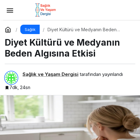
Kefir, Kombucha, Kimchi: Fermente Gıdalar
Sağlıkta Yeni Trend mi?
Yorum Yap
Paylaş
Diyet Kültürü ve Medyanın Beden
Sağlık
Algısına Etkisi
Diyet Kültürü ve Medyanın
Beden Algısına Etkisi
Sağlık ve Yaşam Dergisi
tarafından yayınlandı
7dk, 24sn