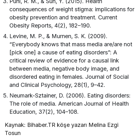
Puhl, R. M., & Suh, Y. (2015). Health
consequences of weight stigma: implications for
obesity prevention and treatment. Current
Obesity Reports, 4(2), 182–190.
Levine, M. P., & Murnen, S. K. (2009).
“Everybody knows that mass media are/are not
[pick one] a cause of eating disorders”: A
critical review of evidence for a causal link
between media, negative body image, and
disordered eating in females. Journal of Social
and Clinical Psychology, 28(1), 9–42.
Neumark-Sztainer, D. (2006). Eating disorders:
The role of media. American Journal of Health
Education, 37(2), 104–108.
Kaynak: Bihaber.TR köşe yazarı Melina Ezgi
Tosun