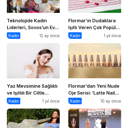
Teknolojide Kadın
Flormar’ın Dudaklara
Liderleri, Sovos’un Ev
Işıltı Veren Çok Popüler
Sahipliğinde Bir Araya
Lipgloss Serisi Dewy
Kadın
12 ay önce
Kadın
1 yıl önce
Geldi
Lip Booster’da 8 Yeni
Renk!
Yaz Mevsimine Sağlıklı
Flormar’dan Yeni Nude
ve Işıltılı Bir Ciltle
Oje Serisi: ‘Latte Nail
Merhaba Deyin
Enamel’ ile Zamansız
Kadın
1 yıl önce
Kadın
10 ay önce
Şıklık Şimdi
Tırnaklarında!