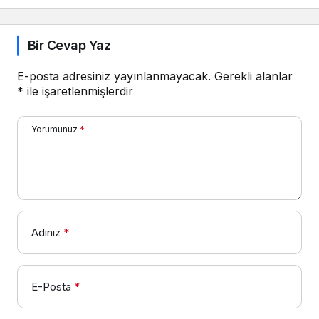
tonlarıyla makyaj
rutinine doğal bir
sıcaklık kat!
Bir Cevap Yaz
E-posta adresiniz yayınlanmayacak.
Gerekli alanlar
*
ile işaretlenmişlerdir
Yorumunuz
*
Adınız
*
E-Posta
*