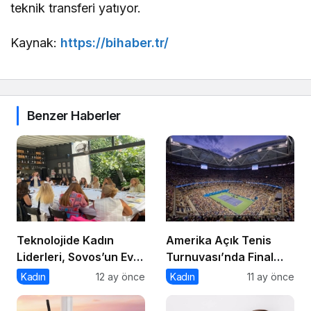
teknik transferi yatıyor.
Kaynak:
https://bihaber.tr/
Benzer Haberler
Teknolojide Kadın
Amerika Açık Tenis
Liderleri, Sovos’un Ev
Turnuvası’nda Final
Sahipliğinde Bir Araya
Heyecanı Eurosport’ta!
Kadın
12 ay önce
Kadın
11 ay önce
Geldi