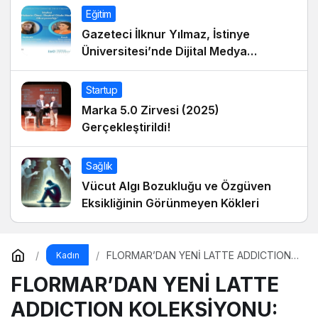
Eğitim
Gazeteci İlknur Yılmaz, İstinye
Üniversitesi’nde Dijital Medya
Okuryazarlığı Dersinin Konuğu Oldu
Startup
Marka 5.0 Zirvesi (2025)
Gerçekleştirildi!
Sağlık
Vücut Algı Bozukluğu ve Özgüven
Eksikliğinin Görünmeyen Kökleri
FLORMAR’DAN YENİ LATTE ADDICTION
Kadın
KOLEKSİYONU: Kahvenin sıcak tonlarıyla
FLORMAR’DAN YENİ LATTE
makyaj rutinine doğal bir sıcaklık kat!
ADDICTION KOLEKSİYONU: