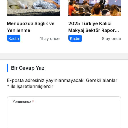
Menopozda Sağlık ve
2025 Türkiye Kalıcı
Yenilenme
Makyaj Sektör Raporu
Açıklandı
Kadın
11 ay önce
Kadın
8 ay önce
Bir Cevap Yaz
E-posta adresiniz yayınlanmayacak.
Gerekli alanlar
*
ile işaretlenmişlerdir
Yorumunuz
*