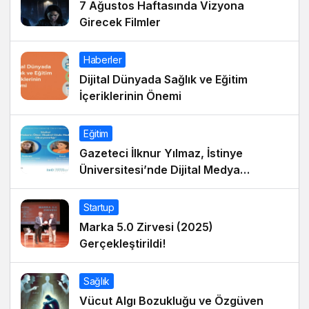
7 Ağustos Haftasında Vizyona
Girecek Filmler
Haberler
Dijital Dünyada Sağlık ve Eğitim
İçeriklerinin Önemi
Eğitim
Gazeteci İlknur Yılmaz, İstinye
Üniversitesi’nde Dijital Medya
Okuryazarlığı Dersinin Konuğu Oldu
Startup
Marka 5.0 Zirvesi (2025)
Gerçekleştirildi!
Sağlık
Vücut Algı Bozukluğu ve Özgüven