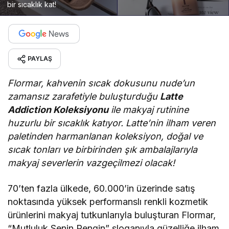
bir sıcaklık kat!
PAYLAŞ
Flormar, kahvenin sıcak dokusunu nude’un
zamansız zarafetiyle buluşturduğu
Latte
Addiction Koleksiyonu
ile makyaj rutinine
huzurlu bir sıcaklık katıyor. Latte’nin ilham veren
paletinden harmanlanan koleksiyon,
doğal ve
sıcak tonları ve birbirinden şık ambalajlarıyla
makyaj severlerin vazgeçilmezi olacak!
70’ten fazla ülkede, 60.000’in üzerinde satış
noktasında yüksek performanslı renkli kozmetik
ürünlerini makyaj tutkunlarıyla buluşturan Flormar,
“Mutluluk Senin Rengin” sloganıyla güzelliğe ilham