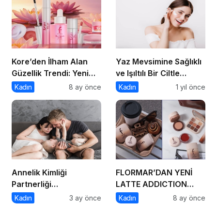
Kore’den İlham Alan
Yaz Mevsimine Sağlıklı
Güzellik Trendi: Yeni
ve Işıltılı Bir Ciltle
Flormar K-Spirit
Merhaba Deyin
Kadın
8 ay önce
Kadın
1 yıl önce
Koleksiyonu
Annelik Kimliği
FLORMAR’DAN YENİ
Partnerliği
LATTE ADDICTION
Gölgelemesin
KOLEKSİYONU:
Kadın
3 ay önce
Kadın
8 ay önce
Kahvenin sıcak