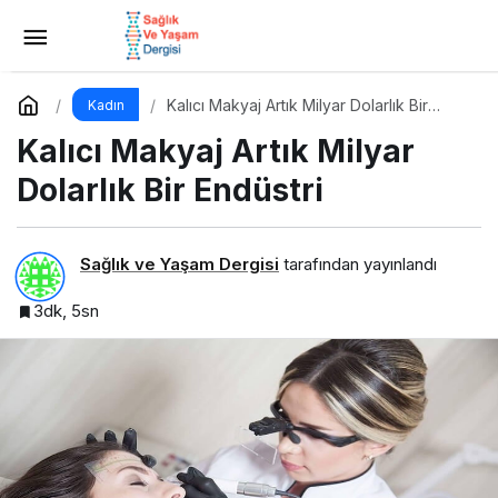
FLORMAR’DAN YENİ LATTE ADDICTION
KOLEKSİYONU: Kahvenin sıcak tonlarıyla makyaj
Yorum Yap
Paylaş
Kalıcı Makyaj Artık Milyar Dolarlık Bir
Kadın
Endüstri
Kalıcı Makyaj Artık Milyar
rutinine doğal bir sıcaklık kat!
Dolarlık Bir Endüstri
Sağlık ve Yaşam Dergisi
tarafından yayınlandı
3dk, 5sn