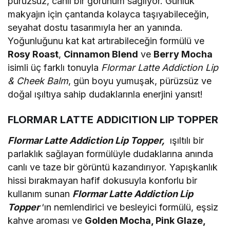
pürüzsüz, canlı bir görünüm sağlıyor. Günlük
makyajın için çantanda kolayca taşıyabileceğin,
seyahat dostu tasarımıyla her an yanında.
Yoğunluğunu kat kat artırabileceğin formülü ve
Rosy Roast
,
Cinnamon Blend
ve
Berry Mocha
isimli üç farklı tonuyla
Flormar Latte Addiction Lip
& Cheek Balm
, gün boyu yumuşak, pürüzsüz ve
doğal ışıltıya sahip dudaklarınla enerjini yansıt!
FLORMAR LATTE ADDICITION LIP TOPPER
Flormar Latte Addiction Lip Topper,
ışıltılı bir
parlaklık sağlayan formülüyle dudaklarına anında
canlı ve taze bir görüntü kazandırıyor. Yapışkanlık
hissi bırakmayan hafif dokusuyla konforlu bir
kullanım sunan
Flormar Latte Addiction Lip
Topper
‘ın nemlendirici ve besleyici formülü, eşsiz
kahve aroması ve
Golden Mocha, Pink Glaze,