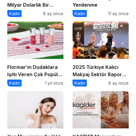
Milyar Dolarlık Bir
Yenilenme
Endüstri
Kadın
8 ay önce
Kadın
11 ay önce
Flormar’ın Dudaklara
2025 Türkiye Kalıcı
Işıltı Veren Çok Popüler
Makyaj Sektör Raporu
Lipgloss Serisi Dewy
Açıklandı
Kadın
1 yıl önce
Kadın
8 ay önce
Lip Booster’da 8 Yeni
Renk!