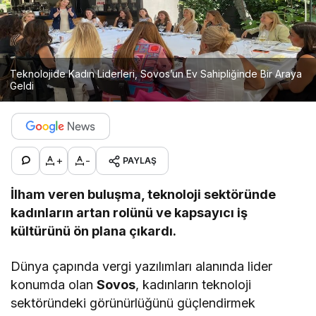
Teknolojide Kadın Liderleri, Sovos’un Ev Sahipliğinde Bir Araya
Geldi
+
-
PAYLAŞ
İlham veren buluşma, teknoloji sektöründe
kadınların artan rolünü ve kapsayıcı iş
kültürünü ön plana çıkardı.
Dünya çapında vergi yazılımları alanında lider
konumda olan
Sovos
, kadınların teknoloji
sektöründeki görünürlüğünü güçlendirmek