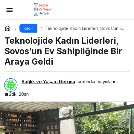
Flormar’ın Dudaklara Işıltı Veren Çok
Popüler Lipgloss Serisi Dewy Lip Booster’da 8 Yeni
Yorum Yap
Paylaş
Teknolojide Kadın Liderleri, Sovos’un Ev
Kadın
Sahipliğinde Bir Araya Geldi
Teknolojide Kadın Liderleri,
Renk!
Sovos’un Ev Sahipliğinde Bir
Araya Geldi
Sağlık ve Yaşam Dergisi
tarafından yayınlandı
2dk, 28sn