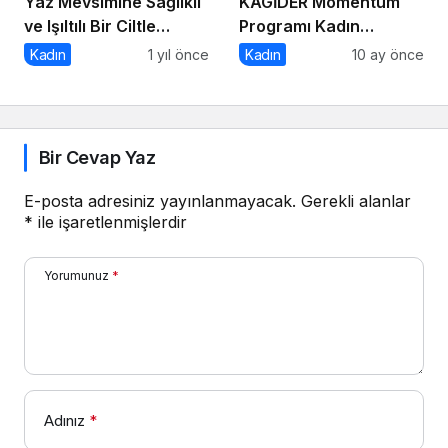
Yaz Mevsimine Sağlıklı
KAGİDER Momentum
ve Işıltılı Bir Ciltle
Programı Kadın
Merhaba Deyin
Girişimcilerin Gücüne
Kadın
1 yıl önce
Kadın
10 ay önce
Güç Katıyor
Bir Cevap Yaz
E-posta adresiniz yayınlanmayacak.
Gerekli alanlar
*
ile işaretlenmişlerdir
Yorumunuz
*
Adınız
*