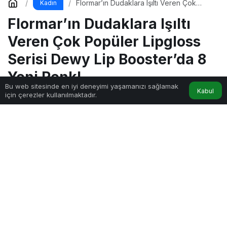
Flormar’ın Dudaklara Işıltı Veren Çok
Kadın
Popüler Lipgloss Serisi Dewy Lip
Flormar’ın Dudaklara Işıltı
Booster’da 8 Yeni Renk!
Veren Çok Popüler Lipgloss
Serisi Dewy Lip Booster’da 8
Yeni Renk!
Bu web sitesinde en iyi deneyimi yaşamanızı sağlamak
Kabul
için çerezler kullanılmaktadır.
Sağlık ve Yaşam Dergisi
tarafından yayınlandı
1dk, 46sn