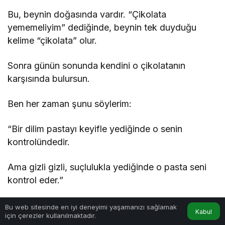
Bu, beynin doğasında vardır. “Çikolata
yememeliyim” dediğinde, beynin tek duyduğu
kelime “çikolata” olur.
Sonra günün sonunda kendini o çikolatanın
karşısında bulursun.
Ben her zaman şunu söylerim:
“Bir dilim pastayı keyifle yediğinde o senin
kontrolündedir.
Ama gizli gizli, suçlulukla yediğinde o pasta seni
kontrol eder.”
Yani yasaklar yerine izinli denge kurmak gerekir.
Bu web sitesinde en iyi deneyimi yaşamanızı sağlamak
Kabul
için çerezler kullanılmaktadır.