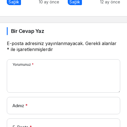
Yolları
da Sizi Takip Ediyorsa
Sağlık
10 ay önce
Sağlık
12 ay önce
Dikkat!
Bir Cevap Yaz
E-posta adresiniz yayınlanmayacak.
Gerekli alanlar
*
ile işaretlenmişlerdir
Yorumunuz
*
Adınız
*