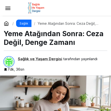
Yeme Bozukluklarında Yeme Ataklarını Nasıl
Engellerim?
Yorum Yap
Paylaş
Yeme Atağından Sonra: Ceza Değil,
Sağlık
Denge Zamanı
Yeme Atağından Sonra: Ceza
Değil, Denge Zamanı
Sağlık ve Yaşam Dergisi
tarafından yayınlandı
7dk, 36sn