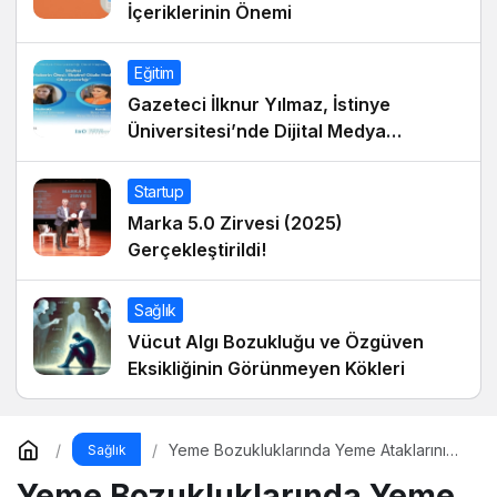
İçeriklerinin Önemi
Eğitim
Gazeteci İlknur Yılmaz, İstinye
Üniversitesi’nde Dijital Medya
Okuryazarlığı Dersinin Konuğu Oldu
Startup
Marka 5.0 Zirvesi (2025)
Gerçekleştirildi!
Sağlık
Vücut Algı Bozukluğu ve Özgüven
Eksikliğinin Görünmeyen Kökleri
Yeme Bozukluklarında Yeme Ataklarını
Sağlık
Nasıl Engellerim?
Yeme Bozukluklarında Yeme