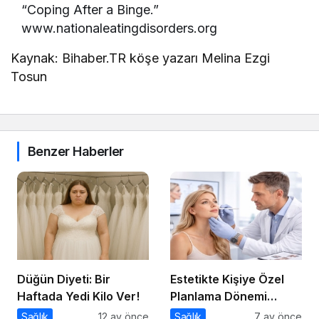
“Coping After a Binge.”
www.nationaleatingdisorders.org
Kaynak: Bihaber.TR köşe yazarı Melina Ezgi
Tosun
Benzer Haberler
Düğün Diyeti: Bir
Estetikte Kişiye Özel
Haftada Yedi Kilo Ver!
Planlama Dönemi
Başladı
Sağlık
12 ay önce
Sağlık
7 ay önce